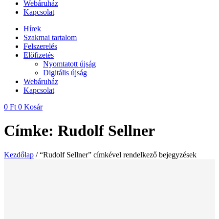
Webáruház
Kapcsolat
Hírek
Szakmai tartalom
Felszerelés
Előfizetés
Nyomtatott újság
Digitális újság
Webáruház
Kapcsolat
0
Ft
0
Kosár
Címke: Rudolf Sellner
Kezdőlap
/ “Rudolf Sellner” címkével rendelkező bejegyzések