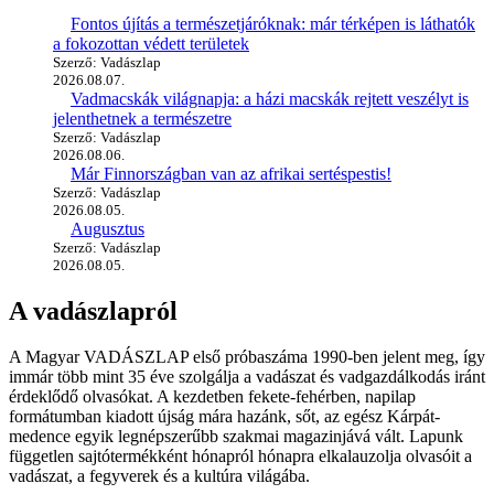
Fontos újítás a természetjáróknak: már térképen is láthatók
a fokozottan védett területek
Szerző: Vadászlap
2026.08.07.
Vadmacskák világnapja: a házi macskák rejtett veszélyt is
jelenthetnek a természetre
Szerző: Vadászlap
2026.08.06.
Már Finnországban van az afrikai sertéspestis!
Szerző: Vadászlap
2026.08.05.
Augusztus
Szerző: Vadászlap
2026.08.05.
A vadászlapról
A Magyar VADÁSZLAP első próbaszáma 1990-ben jelent meg, így
immár több mint 35 éve szolgálja a vadászat és vadgazdálkodás iránt
érdeklődő olvasókat. A kezdetben fekete-fehérben, napilap
formátumban kiadott újság mára hazánk, sőt, az egész Kárpát-
medence egyik legnépszerűbb szakmai magazinjává vált. Lapunk
független sajtótermékként hónapról hónapra elkalauzolja olvasóit a
vadászat, a fegyverek és a kultúra világába.