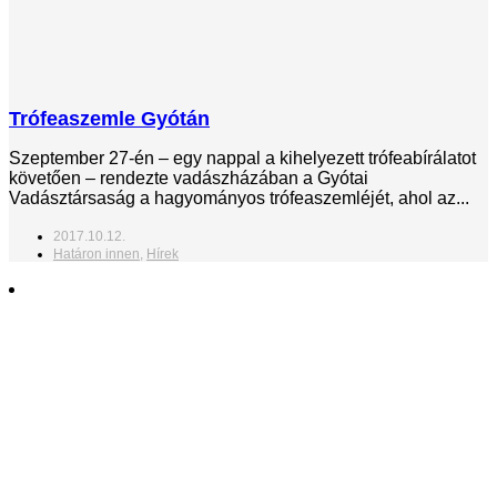
Trófeaszemle Gyótán
Szeptember 27-én – egy nappal a kihelyezett trófeabírálatot
követően – rendezte vadászházában a Gyótai
Vadásztársaság a hagyományos trófeaszemléjét, ahol az...
2017.10.12.
Határon innen
,
Hírek