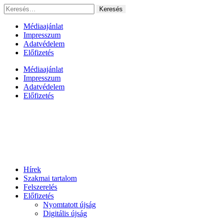
Ugrás
Keresés:
a
tartalomhoz
Médiaajánlat
Impresszum
Adatvédelem
Előfizetés
Médiaajánlat
Impresszum
Adatvédelem
Előfizetés
Hírek
Szakmai tartalom
Felszerelés
Előfizetés
Nyomtatott újság
Digitális újság