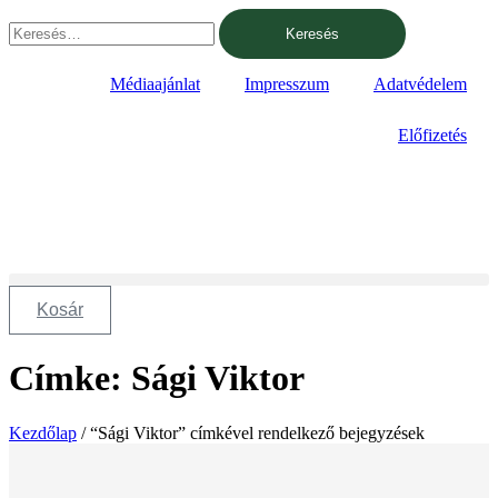
Ugrás
Keresés:
a
tartalomhoz
Médiaajánlat
Impresszum
Adatvédelem
Előfizetés
Kosár
Címke: Sági Viktor
Kezdőlap
/ “Sági Viktor” címkével rendelkező bejegyzések