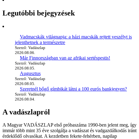
Legutóbbi bejegyzések
Vadmacskák világnapja: a házi macskák rejtett veszélyt is
jelenthetnek a természetre
Szerző: Vadászlap
2026.08.06.
Már Finnországban van az afrikai sertéspestis!
Szerző: Vadászlap
2026.08.05.
Augusztus
Szerző: Vadászlap
2026.08.05.
Szeretnél bőgő gímbikát látni a 100 eurós bankjegyen?
Szerző: Vadászlap
2026.08.04.
A vadászlapról
A Magyar VADÁSZLAP első próbaszáma 1990-ben jelent meg, így
immár több mint 35 éve szolgálja a vadászat és vadgazdálkodás iránt
érdeklődő olvasókat. A kezdetben fekete-fehérben, napilap