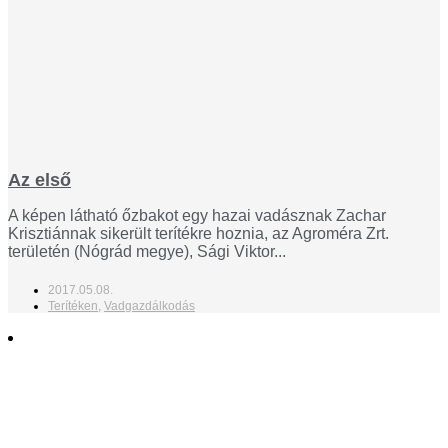
Az első
A képen látható őzbakot egy hazai vadásznak Zachar
Krisztiánnak sikerült terítékre hoznia, az Agroméra Zrt.
területén (Nógrád megye), Sági Viktor...
2017.05.08.
Terítéken
,
Vadgazdálkodás