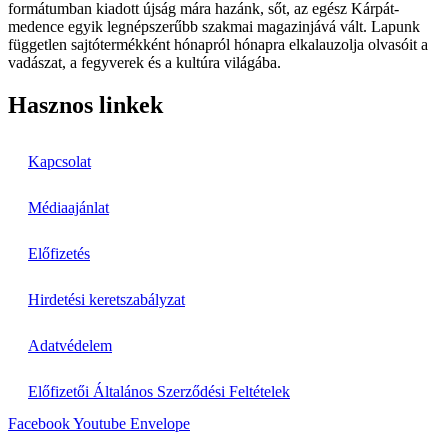
formátumban kiadott újság mára hazánk, sőt, az egész Kárpát-
medence egyik legnépszerűbb szakmai magazinjává vált. Lapunk
független sajtótermékként hónapról hónapra elkalauzolja olvasóit a
vadászat, a fegyverek és a kultúra világába.
Hasznos linkek
Kapcsolat
Médiaajánlat
Előfizetés
Hirdetési keretszabályzat
Adatvédelem
Előfizetői Általános Szerződési Feltételek
Facebook
Youtube
Envelope