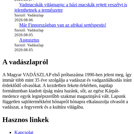
Vadmacskák világnapja: a házi macskák rejtett veszélyt is
jelenthetnek a természetre
Szerző: Vadászlap
2026.08.06.
Már Finnországban van az afrikai sertéspestis!
Szerző: Vadászlap
2026.08.05.
Augusztus
Szerző: Vadászlap
2026.08.05.
A vadászlapról
A Magyar VADÁSZLAP első próbaszáma 1990-ben jelent meg, így
immár több mint 35 éve szolgálja a vadászat és vadgazdálkodás iránt
érdeklődő olvasókat. A kezdetben fekete-fehérben, napilap
formátumban kiadott újság mára hazánk, sőt, az egész Kárpát-
medence egyik legnépszerűbb szakmai magazinjává vált. Lapunk
független sajtótermékként hónapról hónapra elkalauzolja olvasóit a
vadászat, a fegyverek és a kultúra világába.
Hasznos linkek
Kapcsolat