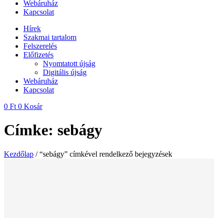
Webáruház
Kapcsolat
Hírek
Szakmai tartalom
Felszerelés
Előfizetés
Nyomtatott újság
Digitális újság
Webáruház
Kapcsolat
0
Ft
0
Kosár
Címke: sebágy
Kezdőlap
/ “sebágy” címkével rendelkező bejegyzések