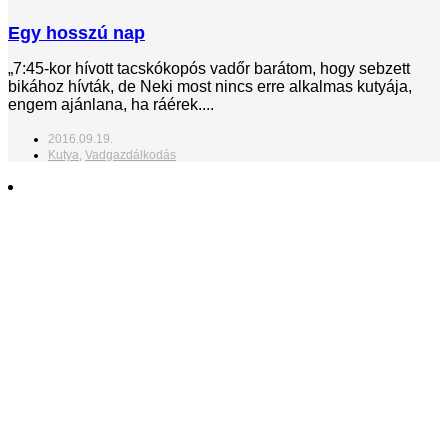
Egy hosszú nap
„7:45-kor hívott tacskókopós vadőr barátom, hogy sebzett
bikához hívták, de Neki most nincs erre alkalmas kutyája,
engem ajánlana, ha ráérek....
2016.09.19.
Kutya
,
Vadgazdálkodás