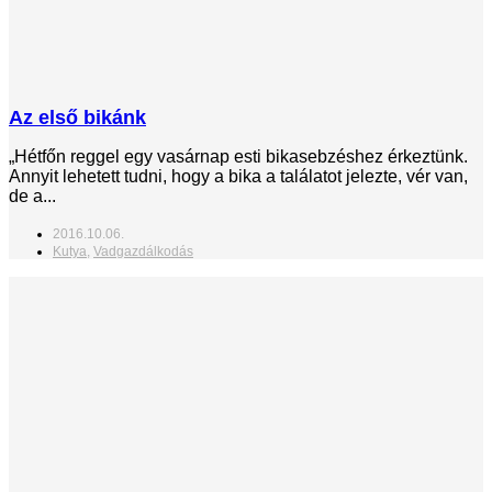
Az első bikánk
„Hétfőn reggel egy vasárnap esti bikasebzéshez érkeztünk.
Annyit lehetett tudni, hogy a bika a találatot jelezte, vér van,
de a...
2016.10.06.
Kutya
,
Vadgazdálkodás