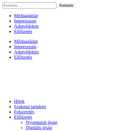
Ugrás
Keresés:
a
tartalomhoz
Médiaajánlat
Impresszum
Adatvédelem
Előfizetés
Médiaajánlat
Impresszum
Adatvédelem
Előfizetés
Hírek
Szakmai tartalom
Felszerelés
Előfizetés
Nyomtatott újság
Digitális újság