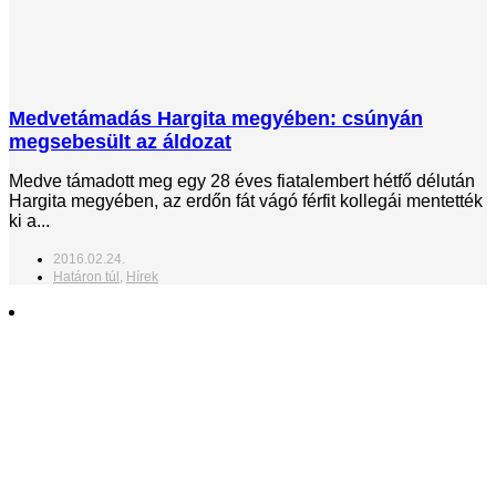
Medvetámadás Hargita megyében: csúnyán
megsebesült az áldozat
Medve támadott meg egy 28 éves fiatalembert hétfő délután
Hargita megyében, az erdőn fát vágó férfit kollegái mentették
ki a...
2016.02.24.
Határon túl
,
Hírek