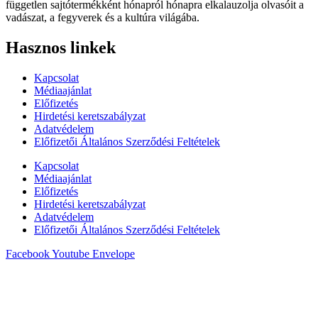
független sajtótermékként hónapról hónapra elkalauzolja olvasóit a
vadászat, a fegyverek és a kultúra világába.
Hasznos linkek
Kapcsolat
Médiaajánlat
Előfizetés
Hirdetési keretszabályzat
Adatvédelem
Előfizetői Általános Szerződési Feltételek
Kapcsolat
Médiaajánlat
Előfizetés
Hirdetési keretszabályzat
Adatvédelem
Előfizetői Általános Szerződési Feltételek
Facebook
Youtube
Envelope