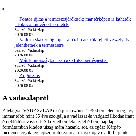
Fontos újítás a természetjáróknak: már térképen is láthatók
a fokozottan védett területek
Szerző: Vadászlap
2026.08.07.
Vadmacskák világnapja: a házi macskák rejtett veszélyt is
jelenthetnek a természetre
Szerző: Vadászlap
2026.08.06.
Már Finnországban van az afrikai sertéspestis!
Szerző: Vadászlap
2026.08.05.
Augusztus
Szerző: Vadászlap
2026.08.05.
A vadászlapról
A Magyar VADÁSZLAP első próbaszáma 1990-ben jelent meg, így
immár több mint 35 éve szolgálja a vadászat és vadgazdálkodás iránt
érdeklődő olvasókat. A kezdetben fekete-fehérben, napilap
formátumban kiadott újság mára hazánk, sőt, az egész Kárpát-
medence egyik legnépszerűbb szakmai magazinjává vált. Lapunk