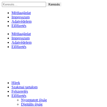
Ugrás
Keresés:
a
tartalomhoz
Médiaajánlat
Impresszum
Adatvédelem
Előfizetés
Médiaajánlat
Impresszum
Adatvédelem
Előfizetés
Hírek
Szakmai tartalom
Felszerelés
Előfizetés
Nyomtatott újság
Digitális újság