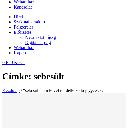
Webáruház
Kapcsolat
Hírek
Szakmai tartalom
Felszerelés
Előfizetés
Nyomtatott újság
Digitális újság
Webáruház
Kapcsolat
0
Ft
0
Kosár
Címke: sebesült
Kezdőlap
/ “sebesült” címkével rendelkező bejegyzések