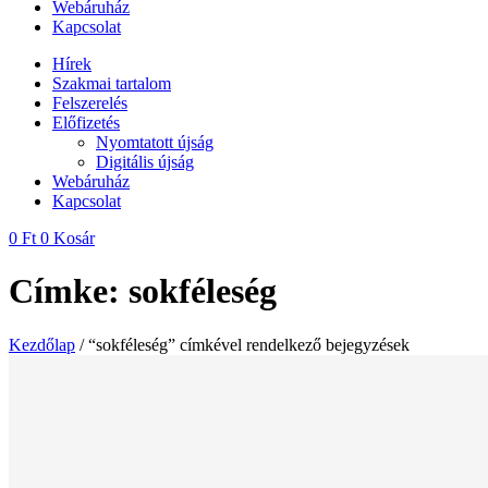
Webáruház
Kapcsolat
Hírek
Szakmai tartalom
Felszerelés
Előfizetés
Nyomtatott újság
Digitális újság
Webáruház
Kapcsolat
0
Ft
0
Kosár
Címke: sokféleség
Kezdőlap
/ “sokféleség” címkével rendelkező bejegyzések