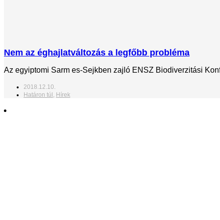
Nem az éghajlatváltozás a legfőbb probléma
Az egyiptomi Sarm es-Sejkben zajló ENSZ Biodiverzitási Konfer
2018.12.10.
Határon túl
,
Hírek