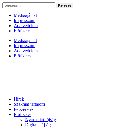
Ugrás
Keresés:
a
tartalomhoz
Médiaajánlat
Impresszum
Adatvédelem
Előfizetés
Médiaajánlat
Impresszum
Adatvédelem
Előfizetés
Hírek
Szakmai tartalom
Felszerelés
Előfizetés
Nyomtatott újság
Digitális újság