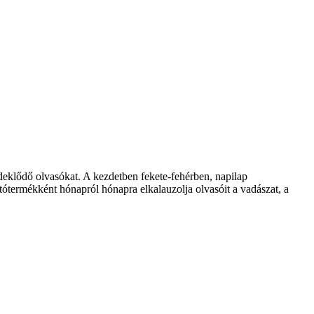
klődő olvasókat. A kezdetben fekete-fehérben, napilap
ótermékként hónapról hónapra elkalauzolja olvasóit a vadászat, a