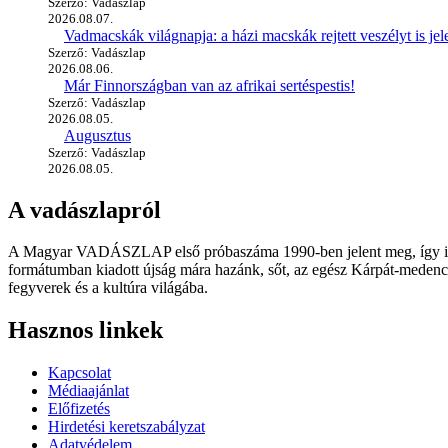
Szerző: Vadászlap
2026.08.07.
Vadmacskák világnapja: a házi macskák rejtett veszélyt is jel
Szerző: Vadászlap
2026.08.06.
Már Finnországban van az afrikai sertéspestis!
Szerző: Vadászlap
2026.08.05.
Augusztus
Szerző: Vadászlap
2026.08.05.
A vadászlapról
A Magyar VADÁSZLAP első próbaszáma 1990-ben jelent meg, így immár
formátumban kiadott újság mára hazánk, sőt, az egész Kárpát-medence
fegyverek és a kultúra világába.
Hasznos linkek
Kapcsolat
Médiaajánlat
Előfizetés
Hirdetési keretszabályzat
Adatvédelem