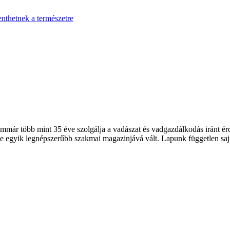
enthetnek a természetre
 több mint 35 éve szolgálja a vadászat és vadgazdálkodás iránt érde
 egyik legnépszerűbb szakmai magazinjává vált. Lapunk független sajt