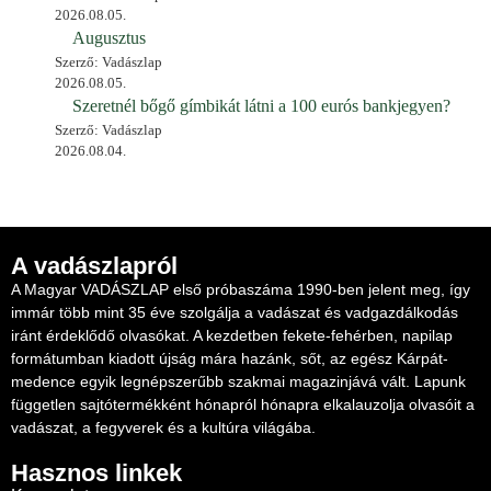
2026.08.05.
Augusztus
Szerző: Vadászlap
2026.08.05.
Szeretnél bőgő gímbikát látni a 100 eurós bankjegyen?
Szerző: Vadászlap
2026.08.04.
A vadászlapról
A Magyar VADÁSZLAP első próbaszáma 1990-ben jelent meg, így
immár több mint 35 éve szolgálja a vadászat és vadgazdálkodás
iránt érdeklődő olvasókat. A kezdetben fekete-fehérben, napilap
formátumban kiadott újság mára hazánk, sőt, az egész Kárpát-
medence egyik legnépszerűbb szakmai magazinjává vált. Lapunk
független sajtótermékként hónapról hónapra elkalauzolja olvasóit a
vadászat, a fegyverek és a kultúra világába.
Hasznos linkek