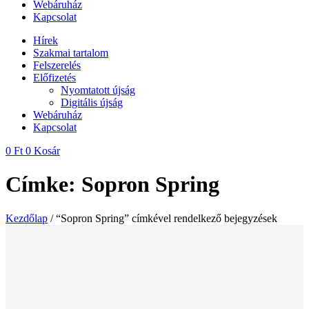
Webáruház
Kapcsolat
Hírek
Szakmai tartalom
Felszerelés
Előfizetés
Nyomtatott újság
Digitális újság
Webáruház
Kapcsolat
0
Ft
0
Kosár
Címke: Sopron Spring
Kezdőlap
/ “Sopron Spring” címkével rendelkező bejegyzések