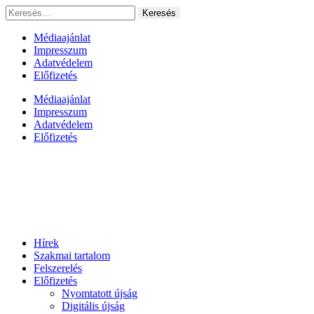
Ugrás
Keresés:
a
tartalomhoz
Médiaajánlat
Impresszum
Adatvédelem
Előfizetés
Médiaajánlat
Impresszum
Adatvédelem
Előfizetés
Hírek
Szakmai tartalom
Felszerelés
Előfizetés
Nyomtatott újság
Digitális újság