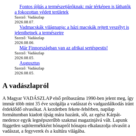
Fontos újítás a természetjáróknak: már térképen is láthatók
a fokozottan védett területek
Szerző: Vadászlap
2026.08.07.
Vadmacskák világnapja: a házi macskák rejtett veszélyt is
jelenthetnek a természetre
Szerző: Vadászlap
2026.08.06.
Már Finnországban van az afrikai sertéspestis!
Szerző: Vadászlap
2026.08.05.
Augusztus
Szerző: Vadászlap
2026.08.05.
A vadászlapról
A Magyar VADÁSZLAP első próbaszáma 1990-ben jelent meg, így
immár több mint 35 éve szolgálja a vadászat és vadgazdálkodás iránt
érdeklődő olvasókat. A kezdetben fekete-fehérben, napilap
formátumban kiadott újság mára hazánk, sőt, az egész Kárpát-
medence egyik legnépszerűbb szakmai magazinjává vált. Lapunk
független sajtótermékként hónapról hónapra elkalauzolja olvasóit a
vadászat, a fegyverek és a kultúra világába.