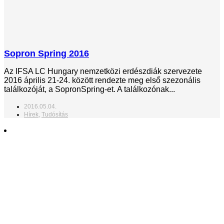
Sopron Spring 2016
Az IFSA LC Hungary nemzetközi erdészdiák szervezete
2016 április 21-24. között rendezte meg első szezonális
találkozóját, a SopronSpring-et. A találkozónak...
2016.05.04.
Hírek
,
Tudósítás