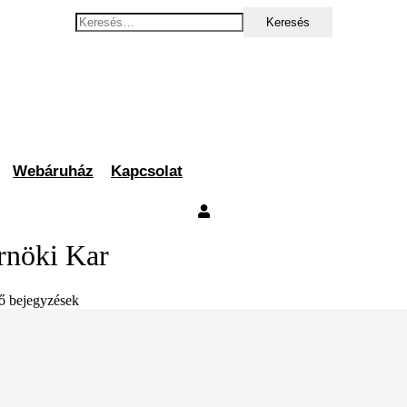
Keresés:
Webáruház
Kapcsolat
rnöki Kar
ő bejegyzések