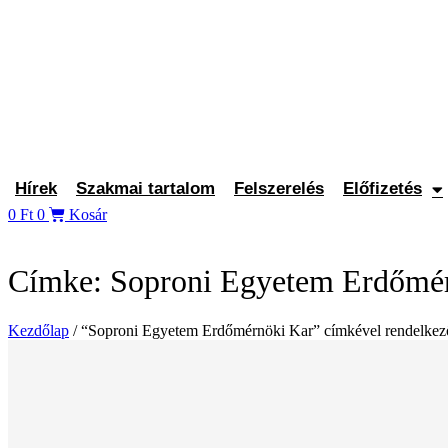
Ugrás
a
tartalomhoz
Hírek
Szakmai tartalom
Felszerelés
Előfizetés
0
Ft
0
Kosár
Címke: Soproni Egyetem Erdőmé
Kezdőlap
/ “Soproni Egyetem Erdőmérnöki Kar” címkével rendelkez