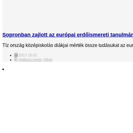
Sopronban zajlott az európai erdőismereti tanulmá
Tíz ország középiskolás diákjai mérték össze tudásukat az eu
2017.10.02.
Határon innen
,
Hírek