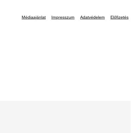
Médiaajánlat
Impresszum
Adatvédelem
Előfizetés