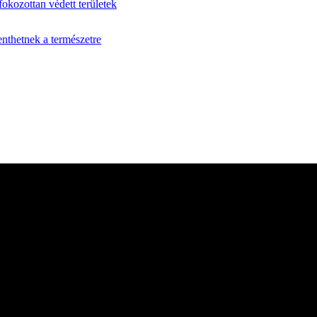
fokozottan védett területek
enthetnek a természetre
 több mint 35 éve szolgálja a vadászat és vadgazdálkodás iránt érd
pszerűbb szakmai magazinjává vált. Lapunk független sajtótermékként 