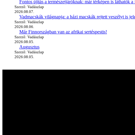
Fontos újítás a természetjáróknak: már térképen is láthatók a 
Szerző: Vadászlap
2026.08.07.
Vadmacskák világnapja: a házi macskák rejtett veszélyt is jel
Szerző: Vadászlap
2026.08.06.
Már Finnországban van az afrikai sertéspestis!
Szerző: Vadászlap
2026.08.05.
Augusztus
Szerző: Vadászlap
2026.08.05.
A vadászlapról
A Magyar VADÁSZLAP első próbaszáma 1990-ben jelent meg, így immár
kiadott újság mára hazánk, sőt, az egész Kárpát-medence egyik legné
kultúra világába.
Hasznos linkek
Kapcsolat
Médiaajánlat