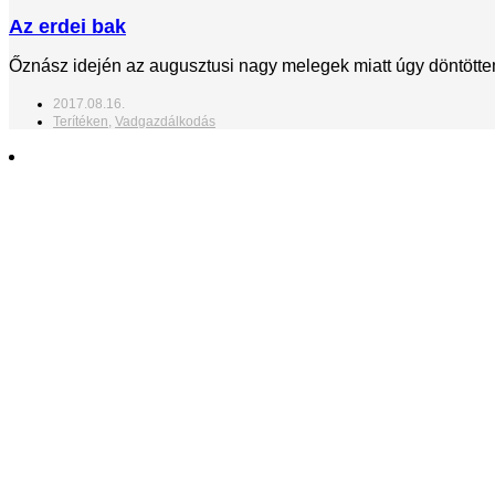
Az erdei bak
Őznász idején az augusztusi nagy melegek miatt úgy döntöttem
2017.08.16.
Terítéken
,
Vadgazdálkodás