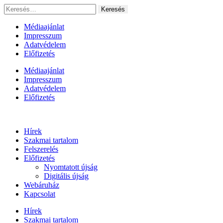
Ugrás
Keresés:
a
tartalomhoz
Médiaajánlat
Impresszum
Adatvédelem
Előfizetés
Médiaajánlat
Impresszum
Adatvédelem
Előfizetés
Hírek
Szakmai tartalom
Felszerelés
Előfizetés
Nyomtatott újság
Digitális újság
Webáruház
Kapcsolat
Hírek
Szakmai tartalom