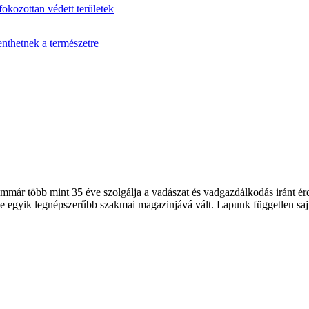
fokozottan védett területek
enthetnek a természetre
 több mint 35 éve szolgálja a vadászat és vadgazdálkodás iránt érde
 egyik legnépszerűbb szakmai magazinjává vált. Lapunk független sajt