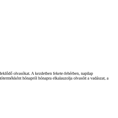
klődő olvasókat. A kezdetben fekete-fehérben, napilap
ótermékként hónapról hónapra elkalauzolja olvasóit a vadászat, a