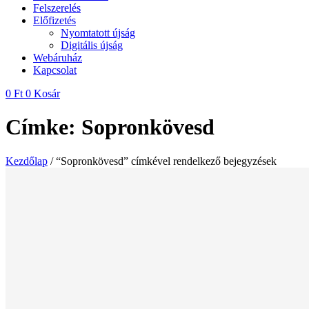
Felszerelés
Előfizetés
Nyomtatott újság
Digitális újság
Webáruház
Kapcsolat
0
Ft
0
Kosár
Címke: Sopronkövesd
Kezdőlap
/ “Sopronkövesd” címkével rendelkező bejegyzések