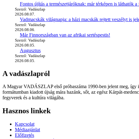
Fontos újítás a természetjáróknak: már térképen is láthatók a 
Szerző: Vadászlap
2026.08.07.
Vadmacskák világnapja: a házi macskák rejtett veszélyt is jel
Szerző: Vadászlap
2026.08.06.
Már Finnországban van az afrikai sertéspestis!
Szerző: Vadászlap
2026.08.05.
Augusztus
Szerző: Vadászlap
2026.08.05.
A vadászlapról
A Magyar VADÁSZLAP első próbaszáma 1990-ben jelent meg, így immár
formátumban kiadott újság mára hazánk, sőt, az egész Kárpát-medence
fegyverek és a kultúra világába.
Hasznos linkek
Kapcsolat
Médiaajánlat
Előfizetés