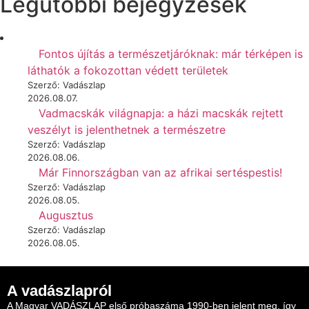
Legutóbbi bejegyzések
Fontos újítás a természetjáróknak: már térképen is
láthatók a fokozottan védett területek
Szerző: Vadászlap
2026.08.07.
Vadmacskák világnapja: a házi macskák rejtett
veszélyt is jelenthetnek a természetre
Szerző: Vadászlap
2026.08.06.
Már Finnországban van az afrikai sertéspestis!
Szerző: Vadászlap
2026.08.05.
Augusztus
Szerző: Vadászlap
2026.08.05.
A vadászlapról
A Magyar VADÁSZLAP első próbaszáma 1990-ben jelent meg, így