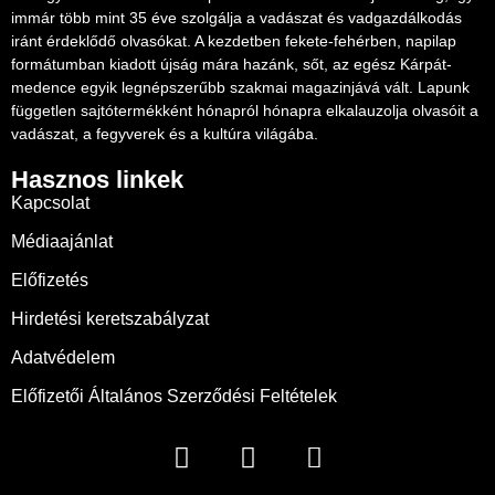
immár több mint 35 éve szolgálja a vadászat és vadgazdálkodás
iránt érdeklődő olvasókat. A kezdetben fekete-fehérben, napilap
formátumban kiadott újság mára hazánk, sőt, az egész Kárpát-
medence egyik legnépszerűbb szakmai magazinjává vált. Lapunk
független sajtótermékként hónapról hónapra elkalauzolja olvasóit a
vadászat, a fegyverek és a kultúra világába.
Hasznos linkek
Kapcsolat
Médiaajánlat
Előfizetés
Hirdetési keretszabályzat
Adatvédelem
Előfizetői Általános Szerződési Feltételek