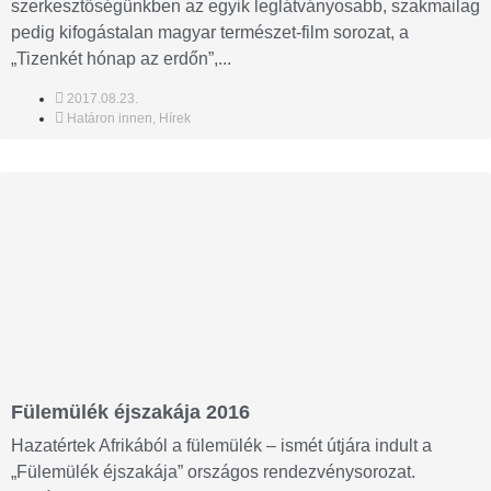
szerkesztőségünkben az egyik leglátványosabb, szakmailag
pedig kifogástalan magyar természet-film sorozat, a
„Tizenkét hónap az erdőn”,...
2017.08.23.
Határon innen
,
Hírek
Fülemülék éjszakája 2016
Hazatértek Afrikából a fülemülék – ismét útjára indult a
„Fülemülék éjszakája” országos rendezvénysorozat.