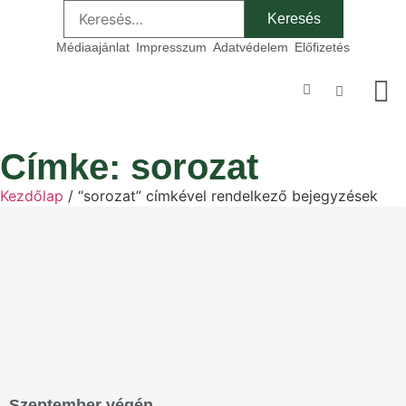
Médiaajánlat
Impresszum
Adatvédelem
Előfizetés
Szakmai
Címke: sorozat
Kezdőlap
/ “sorozat” címkével rendelkező bejegyzések
Szeptember végén