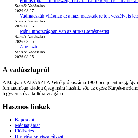
Fontos újítás a természetjáróknak: már térképen is láthatók a 
Szerző: Vadászlap
2026.08.07.
Vadmacskák világnapja: a házi macskák rejtett veszélyt is jel
Szerző: Vadászlap
2026.08.06.
Már Finnországban van az afrikai sertéspestis!
Szerző: Vadászlap
2026.08.05.
Augusztus
Szerző: Vadászlap
2026.08.05.
A vadászlapról
A Magyar VADÁSZLAP első próbaszáma 1990-ben jelent meg, így immár
formátumban kiadott újság mára hazánk, sőt, az egész Kárpát-medence
fegyverek és a kultúra világába.
Hasznos linkek
Kapcsolat
Médiaajánlat
Előfizetés
Hirdetési keretszabályzat