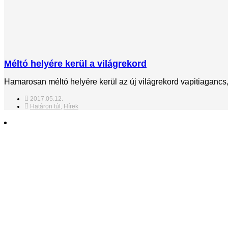
Méltó helyére kerül a világrekord
Hamarosan méltó helyére kerül az új világrekord vapitiaganc
2017.05.12.
Határon túl
,
Hírek