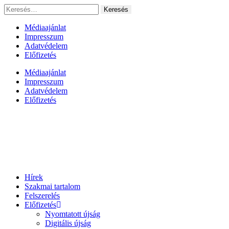
Ugrás
Keresés:
a
tartalomhoz
Médiaajánlat
Impresszum
Adatvédelem
Előfizetés
Médiaajánlat
Impresszum
Adatvédelem
Előfizetés
Hírek
Szakmai tartalom
Felszerelés
Előfizetés
Nyomtatott újság
Digitális újság