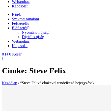
Webáruház
Kapcsolat
Hírek
Szakmai tartalom
Felszerelés
Előfizetés
Nyomtatott újság
Digitális újság
Webáruház
Kapcsolat
0
Ft
0
Kosár
Címke: Steve Felix
Kezdőlap
/ “Steve Felix” címkével rendelkező bejegyzések