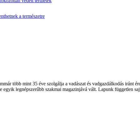
fokozottan védett területek
enthetnek a természetre
 több mint 35 éve szolgálja a vadászat és vadgazdálkodás iránt érde
 egyik legnépszerűbb szakmai magazinjává vált. Lapunk független sajt