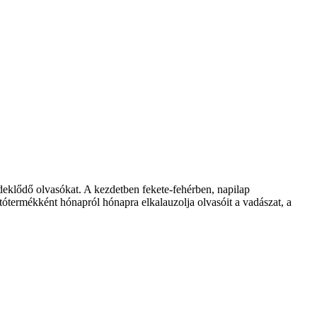
klődő olvasókat. A kezdetben fekete-fehérben, napilap
ótermékként hónapról hónapra elkalauzolja olvasóit a vadászat, a