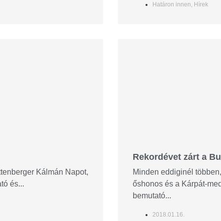
Határon innen
,
Hírek
Rekordévet zárt a B
ttenberger Kálmán Napot,
Minden eddiginél többen,
tó és...
őshonos és a Kárpát-mede
bemutató...
2018.01.16.