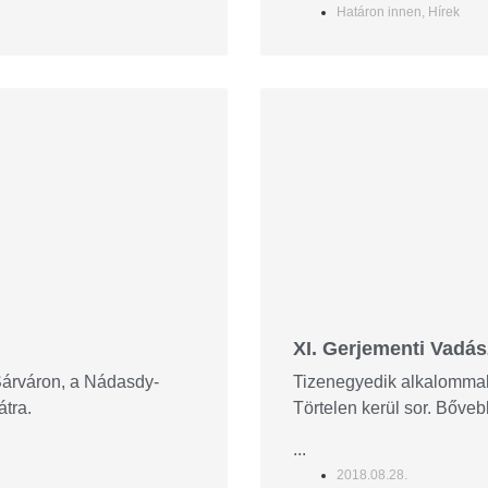
Határon innen
,
Hírek
XI. Gerjementi Vadá
Sárváron, a Nádasdy-
Tizenegyedik alkalommal 
átra.
Törtelen kerül sor. Bőveb
...
2018.08.28.