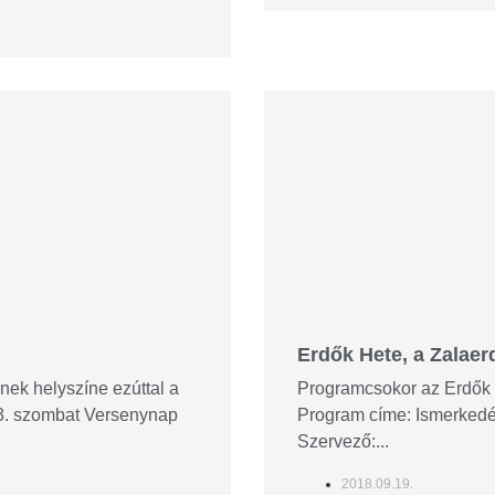
Erdők Hete, a Zalaerd
nek helyszíne ezúttal a
Programcsokor az Erdők H
3. szombat Versenynap
Program címe: Ismerkedé
Szervező:...
2018.09.19.