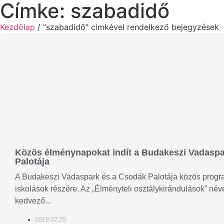
Címke: szabadidő
Kezdőlap
/ “szabadidő” címkével rendelkező bejegyzések
Közös élménynapokat indít a Budakeszi Vadaspa
Palotája
A Budakeszi Vadaspark és a Csodák Palotája közös progra
iskolások részére. Az „Élményteli osztálykirándulások” né
kedvező...
2019.02.20.