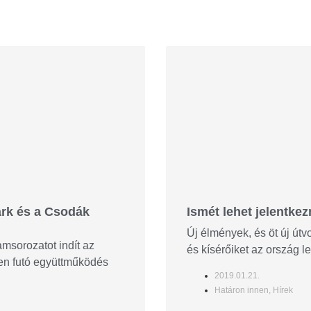
rk és a Csodák
Ismét lehet jelentke
Új élmények, és öt új útv
msorozatot indít az
és kísérőiket az ország l
ven futó együttműködés
2019.01.21.
Határon innen
,
Hírek