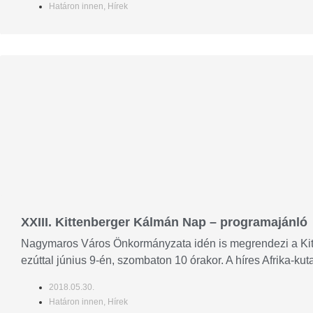
Határon innen
,
Hírek
XXIII. Kittenberger Kálmán Nap – programajánló
Nagymaros Város Önkormányzata idén is megrendezi a Ki
ezúttal június 9-én, szombaton 10 órakor. A híres Afrika-kuta
2018.05.30.
Határon innen
,
Hírek