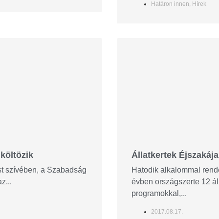
Határon innen
,
Hírek
költözik
Állatkertek Éjszakája
st szívében, a Szabadság
Hatodik alkalommal rende
z...
évben országszerte 12 ál
programokkal,...
2017.08.17.