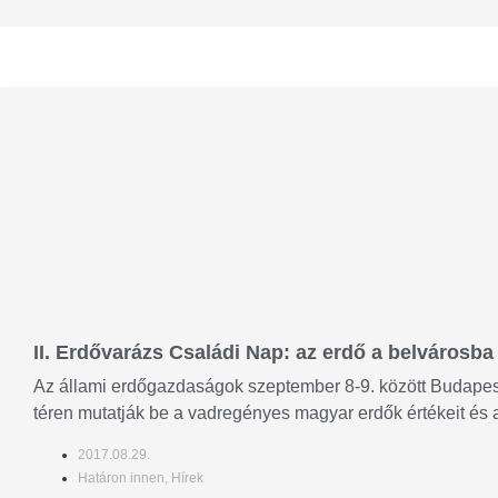
II. Erdővarázs Családi Nap: az erdő a belvárosba 
Az állami erdőgazdaságok szeptember 8-9. között Budape
téren mutatják be a vadregényes magyar erdők értékeit és a
2017.08.29.
Határon innen
,
Hírek