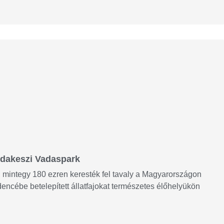
udakeszi Vadaspark
 mintegy 180 ezren keresték fel tavaly a Magyarországon
ncébe betelepített állatfajokat természetes élőhelyükön