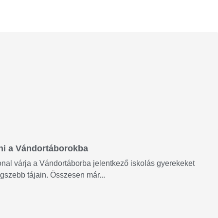
zni a Vándortáborokba
onal várja a Vándortáborba jelentkező iskolás gyerekeket
egszebb tájain. Összesen már...