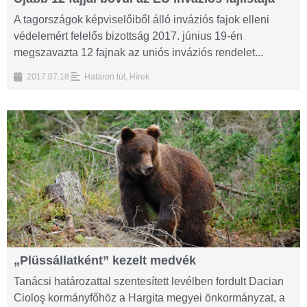
A tagországok képviselőiből álló inváziós fajok elleni
védelemért felelős bizottság 2017. június 19-én
megszavazta 12 fajnak az uniós inváziós rendelet...
2017.07.18.
Határon túl
,
Hírek
„Plüssállatként” kezelt medvék
Tanácsi határozattal szentesített levélben fordult Dacian
Cioloş kormányfőhöz a Hargita megyei önkormányzat, a