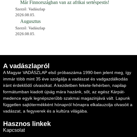
Már Finnországban van az afrikai sertéspestis!
Szerző: Vadászlap
2026.08.05.
Augusztus
Szerző: Vadászlap
2026.08.05.
A vadászlapról
A Magyar VADÁSZLAP első próbaszáma 1990-ben jelent meg, így
immár több mint 35 éve szolgálja a vadászat és vadgazdálkodás
iránt érdeklődő olvasókat. A kezdetben fekete-fehérben, napilap
formátumban kiadott újság mára hazánk, sőt, az egész Kárpát-
medence egyik legnépszerűbb szakmai magazinjává vált. Lapunk
független sajtótermékként hónapról hónapra elkalauzolja olvasóit a
vadászat, a fegyverek és a kultúra világába.
Hasznos linkek
Kapcsolat