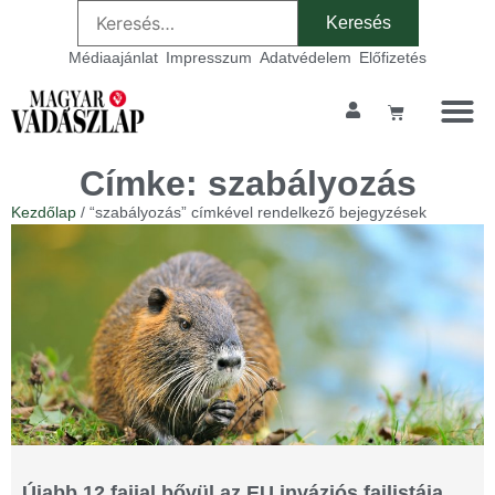
Médiaajánlat
Impresszum
Adatvédelem
Előfizetés
Címke: szabályozás
Kezdőlap
/ “szabályozás” címkével rendelkező bejegyzések
Újabb 12 fajjal bővül az EU inváziós fajlistája