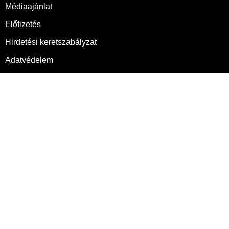
Médiaajánlat
Előfizetés
Hirdetési keretszabályzat
Adatvédelem
Előfizetői Általános Szerződési Feltételek