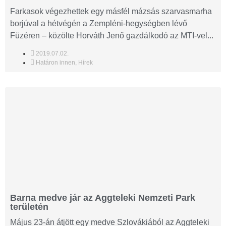
Farkasok végezhettek egy másfél mázsás szarvasmarha
borjúval a hétvégén a Zempléni-hegységben lévő
Füzéren – közölte Horváth Jenő gazdálkodó az MTI-vel...
2019.07.02.
Határon innen
,
Hírek
Barna medve jár az Aggteleki Nemzeti Park
területén
Május 23-án átjött egy medve Szlovákiából az Aggteleki