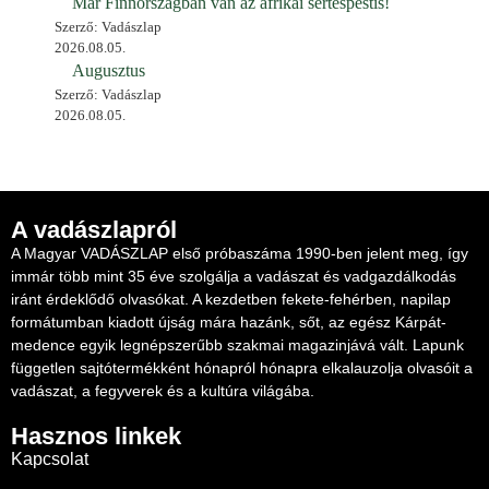
Már Finnországban van az afrikai sertéspestis!
Szerző: Vadászlap
2026.08.05.
Augusztus
Szerző: Vadászlap
2026.08.05.
A vadászlapról
A Magyar VADÁSZLAP első próbaszáma 1990-ben jelent meg, így
immár több mint 35 éve szolgálja a vadászat és vadgazdálkodás
iránt érdeklődő olvasókat. A kezdetben fekete-fehérben, napilap
formátumban kiadott újság mára hazánk, sőt, az egész Kárpát-
medence egyik legnépszerűbb szakmai magazinjává vált. Lapunk
független sajtótermékként hónapról hónapra elkalauzolja olvasóit a
vadászat, a fegyverek és a kultúra világába.
Hasznos linkek
Kapcsolat