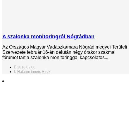
A szalonka monitoringról Nógrádban
Az Országos Magyar Vadászkamara Nógrád megyei Területi
Szervezete február 16-án délután négy órakor szakmai
fórumot tart a szalonka monitoringgal kapcsolatos...
2016.02.08.
Határon innen
,
Hírek