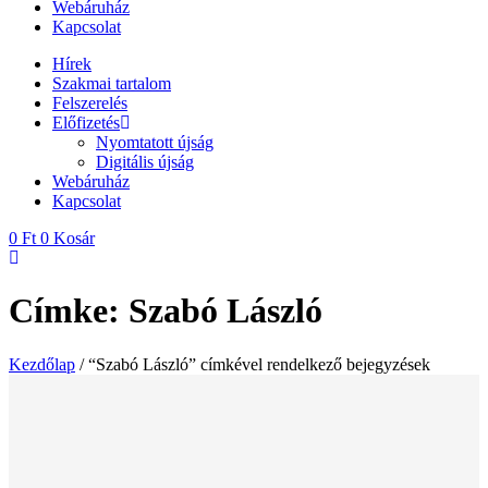
Webáruház
Kapcsolat
Hírek
Szakmai tartalom
Felszerelés
Előfizetés
Nyomtatott újság
Digitális újság
Webáruház
Kapcsolat
0
Ft
0
Kosár
Címke: Szabó László
Kezdőlap
/ “Szabó László” címkével rendelkező bejegyzések