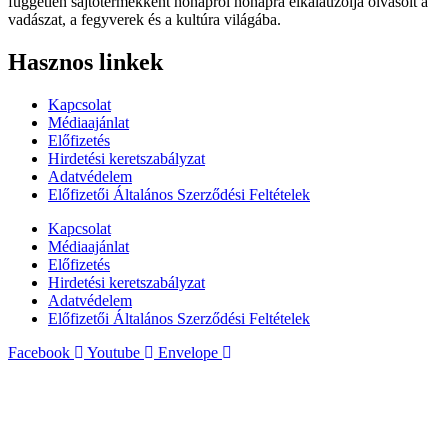
független sajtótermékként hónapról hónapra elkalauzolja olvasóit a
vadászat, a fegyverek és a kultúra világába.
Hasznos linkek
Kapcsolat
Médiaajánlat
Előfizetés
Hirdetési keretszabályzat
Adatvédelem
Előfizetői Általános Szerződési Feltételek
Kapcsolat
Médiaajánlat
Előfizetés
Hirdetési keretszabályzat
Adatvédelem
Előfizetői Általános Szerződési Feltételek
Facebook
Youtube
Envelope