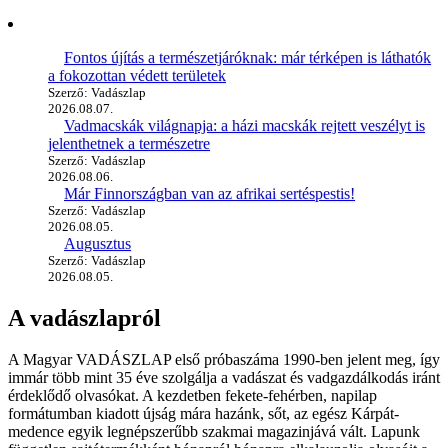
Fontos újítás a természetjáróknak: már térképen is láthatók
a fokozottan védett területek
Szerző: Vadászlap
2026.08.07.
Vadmacskák világnapja: a házi macskák rejtett veszélyt is
jelenthetnek a természetre
Szerző: Vadászlap
2026.08.06.
Már Finnországban van az afrikai sertéspestis!
Szerző: Vadászlap
2026.08.05.
Augusztus
Szerző: Vadászlap
2026.08.05.
A vadászlapról
A Magyar VADÁSZLAP első próbaszáma 1990-ben jelent meg, így
immár több mint 35 éve szolgálja a vadászat és vadgazdálkodás iránt
érdeklődő olvasókat. A kezdetben fekete-fehérben, napilap
formátumban kiadott újság mára hazánk, sőt, az egész Kárpát-
medence egyik legnépszerűbb szakmai magazinjává vált. Lapunk