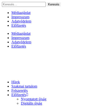
Ugrás
Keresés:
a
tartalomhoz
Médiaajánlat
Impresszum
Adatvédelem
Előfizetés
Médiaajánlat
Impresszum
Adatvédelem
Előfizetés
Hírek
Szakmai tartalom
Felszerelés
Előfizetés
Nyomtatott újság
Digitális újság