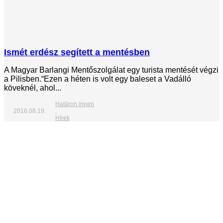
Ismét erdész segített a mentésben
A Magyar Barlangi Mentőszolgálat egy turista mentését végzi
a Pilisben.“Ezen a héten is volt egy baleset a Vadálló
köveknél, ahol...
Határon innen
2016.08.19.
,
Hírek