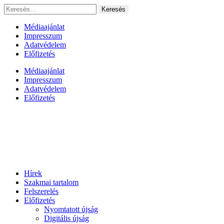
Ugrás
Keresés:
a
tartalomhoz
Médiaajánlat
Impresszum
Adatvédelem
Előfizetés
Médiaajánlat
Impresszum
Adatvédelem
Előfizetés
Hírek
Szakmai tartalom
Felszerelés
Előfizetés
Nyomtatott újság
Digitális újság