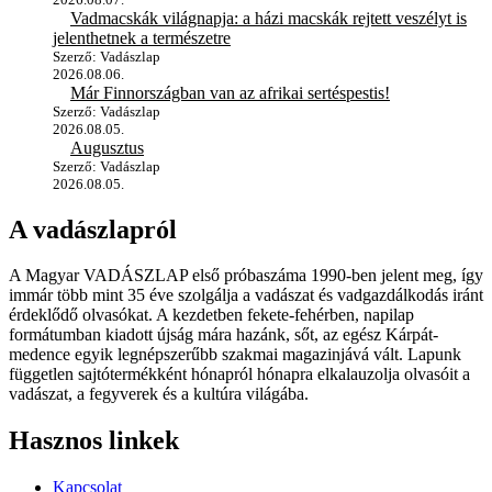
Vadmacskák világnapja: a házi macskák rejtett veszélyt is
jelenthetnek a természetre
Szerző: Vadászlap
2026.08.06.
Már Finnországban van az afrikai sertéspestis!
Szerző: Vadászlap
2026.08.05.
Augusztus
Szerző: Vadászlap
2026.08.05.
A vadászlapról
A Magyar VADÁSZLAP első próbaszáma 1990-ben jelent meg, így
immár több mint 35 éve szolgálja a vadászat és vadgazdálkodás iránt
érdeklődő olvasókat. A kezdetben fekete-fehérben, napilap
formátumban kiadott újság mára hazánk, sőt, az egész Kárpát-
medence egyik legnépszerűbb szakmai magazinjává vált. Lapunk
független sajtótermékként hónapról hónapra elkalauzolja olvasóit a
vadászat, a fegyverek és a kultúra világába.
Hasznos linkek
Kapcsolat