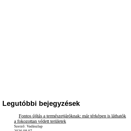
Legutóbbi bejegyzések
Fontos újítás a természetjáróknak: már térképen is láthatók
a fokozottan védett területek
Szerző: Vadászlap
2026.08.07.