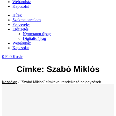
Webáruház
Kapcsolat
Hírek
Szakmai tartalom
Felszerelés
Előfizetés
Nyomtatott újság
Digitális újság
Webáruház
Kapcsolat
0
Ft
0
Kosár
Címke: Szabó Miklós
Kezdőlap
/ “Szabó Miklós” címkével rendelkező bejegyzések