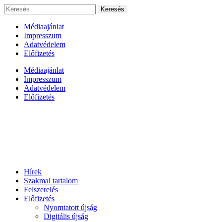
Ugrás
Keresés:
a
tartalomhoz
Médiaajánlat
Impresszum
Adatvédelem
Előfizetés
Médiaajánlat
Impresszum
Adatvédelem
Előfizetés
Hírek
Szakmai tartalom
Felszerelés
Előfizetés
Nyomtatott újság
Digitális újság