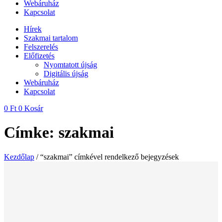
Webáruház
Kapcsolat
Hírek
Szakmai tartalom
Felszerelés
Előfizetés
Nyomtatott újság
Digitális újság
Webáruház
Kapcsolat
0
Ft
0
Kosár
Címke: szakmai
Kezdőlap
/ “szakmai” címkével rendelkező bejegyzések