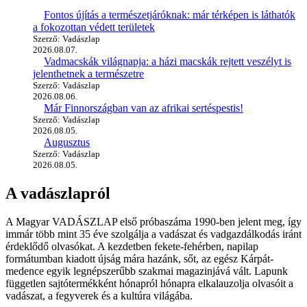
Fontos újítás a természetjáróknak: már térképen is láthatók
a fokozottan védett területek
Szerző: Vadászlap
2026.08.07.
Vadmacskák világnapja: a házi macskák rejtett veszélyt is
jelenthetnek a természetre
Szerző: Vadászlap
2026.08.06.
Már Finnországban van az afrikai sertéspestis!
Szerző: Vadászlap
2026.08.05.
Augusztus
Szerző: Vadászlap
2026.08.05.
A vadászlapról
A Magyar VADÁSZLAP első próbaszáma 1990-ben jelent meg, így
immár több mint 35 éve szolgálja a vadászat és vadgazdálkodás iránt
érdeklődő olvasókat. A kezdetben fekete-fehérben, napilap
formátumban kiadott újság mára hazánk, sőt, az egész Kárpát-
medence egyik legnépszerűbb szakmai magazinjává vált. Lapunk
független sajtótermékként hónapról hónapra elkalauzolja olvasóit a
vadászat, a fegyverek és a kultúra világába.