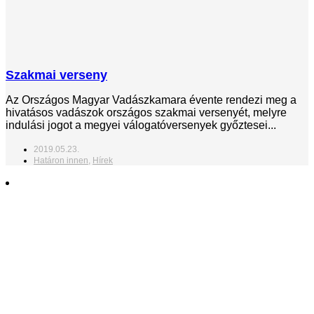
Szakmai verseny
Az Országos Magyar Vadászkamara évente rendezi meg a
hivatásos vadászok országos szakmai versenyét, melyre
indulási jogot a megyei válogatóversenyek győztesei...
2019.05.23.
Határon innen
,
Hírek