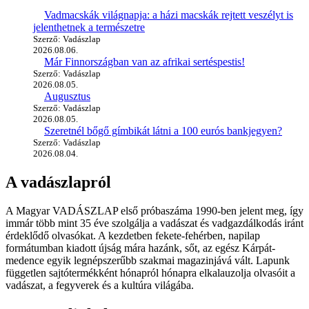
Vadmacskák világnapja: a házi macskák rejtett veszélyt is
jelenthetnek a természetre
Szerző: Vadászlap
2026.08.06.
Már Finnországban van az afrikai sertéspestis!
Szerző: Vadászlap
2026.08.05.
Augusztus
Szerző: Vadászlap
2026.08.05.
Szeretnél bőgő gímbikát látni a 100 eurós bankjegyen?
Szerző: Vadászlap
2026.08.04.
A vadászlapról
A Magyar VADÁSZLAP első próbaszáma 1990-ben jelent meg, így
immár több mint 35 éve szolgálja a vadászat és vadgazdálkodás iránt
érdeklődő olvasókat. A kezdetben fekete-fehérben, napilap
formátumban kiadott újság mára hazánk, sőt, az egész Kárpát-
medence egyik legnépszerűbb szakmai magazinjává vált. Lapunk
független sajtótermékként hónapról hónapra elkalauzolja olvasóit a
vadászat, a fegyverek és a kultúra világába.