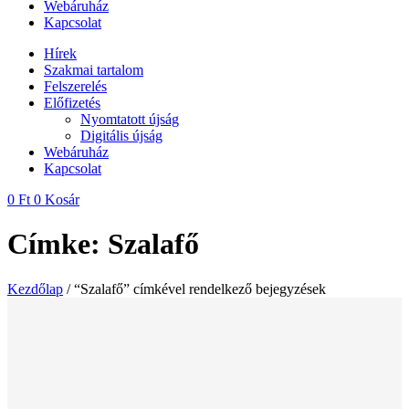
Webáruház
Kapcsolat
Hírek
Szakmai tartalom
Felszerelés
Előfizetés
Nyomtatott újság
Digitális újság
Webáruház
Kapcsolat
0
Ft
0
Kosár
Címke: Szalafő
Kezdőlap
/ “Szalafő” címkével rendelkező bejegyzések