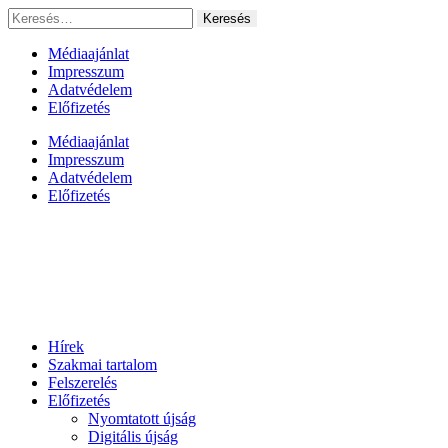
Ugrás
Keresés:
a
tartalomhoz
Médiaajánlat
Impresszum
Adatvédelem
Előfizetés
Médiaajánlat
Impresszum
Adatvédelem
Előfizetés
Hírek
Szakmai tartalom
Felszerelés
Előfizetés
Nyomtatott újság
Digitális újság