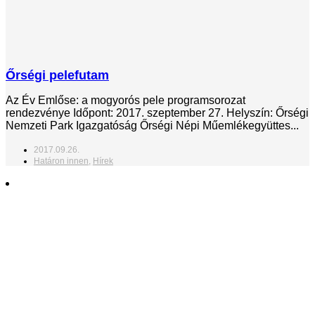
Őrségi pelefutam
Az Év Emlőse: a mogyorós pele programsorozat
rendezvénye Időpont: 2017. szeptember 27. Helyszín: Őrségi
Nemzeti Park Igazgatóság Őrségi Népi Műemlékegyüttes...
2017.09.26.
Határon innen
,
Hírek