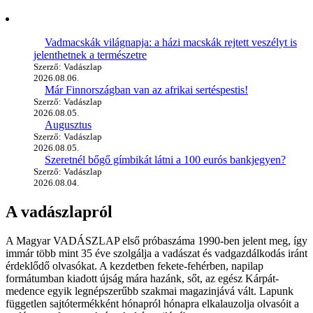
Vadmacskák világnapja: a házi macskák rejtett veszélyt is
jelenthetnek a természetre
Szerző: Vadászlap
2026.08.06.
Már Finnországban van az afrikai sertéspestis!
Szerző: Vadászlap
2026.08.05.
Augusztus
Szerző: Vadászlap
2026.08.05.
Szeretnél bőgő gímbikát látni a 100 eurós bankjegyen?
Szerző: Vadászlap
2026.08.04.
A vadászlapról
A Magyar VADÁSZLAP első próbaszáma 1990-ben jelent meg, így
immár több mint 35 éve szolgálja a vadászat és vadgazdálkodás iránt
érdeklődő olvasókat. A kezdetben fekete-fehérben, napilap
formátumban kiadott újság mára hazánk, sőt, az egész Kárpát-
medence egyik legnépszerűbb szakmai magazinjává vált. Lapunk
független sajtótermékként hónapról hónapra elkalauzolja olvasóit a