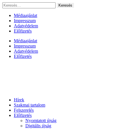
Ugrás
Keresés:
a
tartalomhoz
Médiaajánlat
Impresszum
Adatvédelem
Előfizetés
Médiaajánlat
Impresszum
Adatvédelem
Előfizetés
Hírek
Szakmai tartalom
Felszerelés
Előfizetés
Nyomtatott újság
Digitális újság