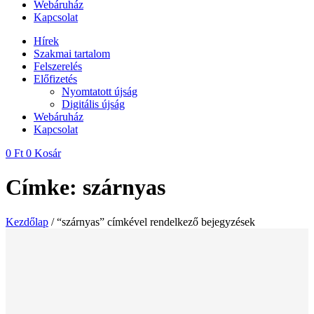
Webáruház
Kapcsolat
Hírek
Szakmai tartalom
Felszerelés
Előfizetés
Nyomtatott újság
Digitális újság
Webáruház
Kapcsolat
0
Ft
0
Kosár
Címke: szárnyas
Kezdőlap
/ “szárnyas” címkével rendelkező bejegyzések