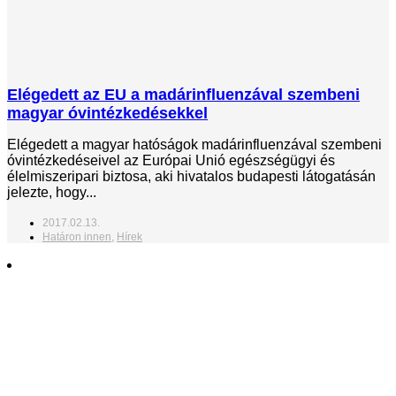
Elégedett az EU a madárinfluenzával szembeni
magyar óvintézkedésekkel
Elégedett a magyar hatóságok madárinfluenzával szembeni
óvintézkedéseivel az Európai Unió egészségügyi és
élelmiszeripari biztosa, aki hivatalos budapesti látogatásán
jelezte, hogy...
2017.02.13.
Határon innen
,
Hírek