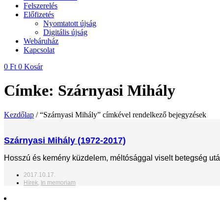
Felszerelés
Előfizetés
Nyomtatott újság
Digitális újság
Webáruház
Kapcsolat
0
Ft
0
Kosár
Címke: Szárnyasi Mihály
Kezdőlap
/ “Szárnyasi Mihály” címkével rendelkező bejegyzések
Szárnyasi Mihály (1972-2017)
Hosszú és kemény küzdelem, méltósággal viselt betegség utá
2017.10.17.
Hírek
,
In memoriam