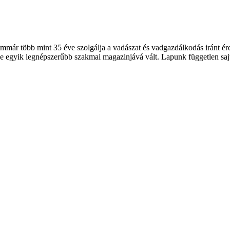
 több mint 35 éve szolgálja a vadászat és vadgazdálkodás iránt érde
 egyik legnépszerűbb szakmai magazinjává vált. Lapunk független sajt