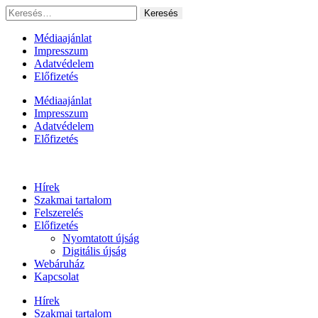
Ugrás
Keresés:
a
tartalomhoz
Médiaajánlat
Impresszum
Adatvédelem
Előfizetés
Médiaajánlat
Impresszum
Adatvédelem
Előfizetés
Hírek
Szakmai tartalom
Felszerelés
Előfizetés
Nyomtatott újság
Digitális újság
Webáruház
Kapcsolat
Hírek
Szakmai tartalom