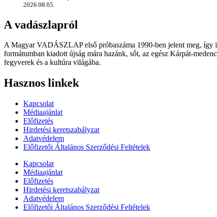
2026.08.05.
A vadászlapról
A Magyar VADÁSZLAP első próbaszáma 1990-ben jelent meg, így immár
formátumban kiadott újság mára hazánk, sőt, az egész Kárpát-medence
fegyverek és a kultúra világába.
Hasznos linkek
Kapcsolat
Médiaajánlat
Előfizetés
Hirdetési keretszabályzat
Adatvédelem
Előfizetői Általános Szerződési Feltételek
Kapcsolat
Médiaajánlat
Előfizetés
Hirdetési keretszabályzat
Adatvédelem
Előfizetői Általános Szerződési Feltételek