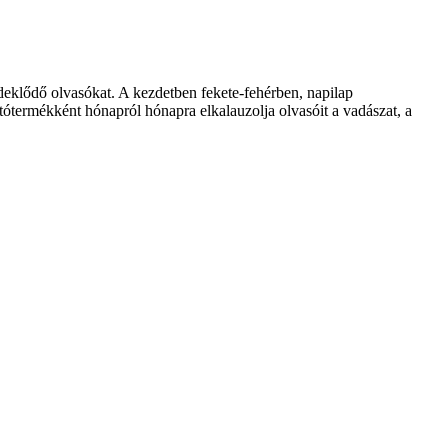
klődő olvasókat. A kezdetben fekete-fehérben, napilap
ótermékként hónapról hónapra elkalauzolja olvasóit a vadászat, a