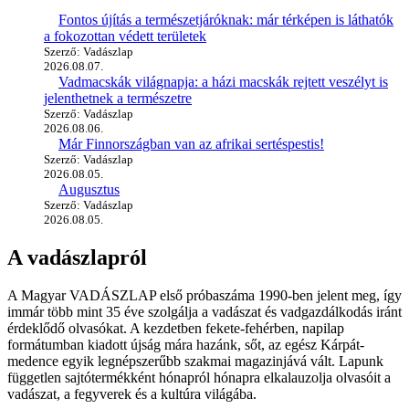
Fontos újítás a természetjáróknak: már térképen is láthatók
a fokozottan védett területek
Szerző: Vadászlap
2026.08.07.
Vadmacskák világnapja: a házi macskák rejtett veszélyt is
jelenthetnek a természetre
Szerző: Vadászlap
2026.08.06.
Már Finnországban van az afrikai sertéspestis!
Szerző: Vadászlap
2026.08.05.
Augusztus
Szerző: Vadászlap
2026.08.05.
A vadászlapról
A Magyar VADÁSZLAP első próbaszáma 1990-ben jelent meg, így
immár több mint 35 éve szolgálja a vadászat és vadgazdálkodás iránt
érdeklődő olvasókat. A kezdetben fekete-fehérben, napilap
formátumban kiadott újság mára hazánk, sőt, az egész Kárpát-
medence egyik legnépszerűbb szakmai magazinjává vált. Lapunk
független sajtótermékként hónapról hónapra elkalauzolja olvasóit a
vadászat, a fegyverek és a kultúra világába.