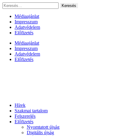
Ugrás
Keresés:
a
tartalomhoz
Médiaajánlat
Impresszum
Adatvédelem
Előfizetés
Médiaajánlat
Impresszum
Adatvédelem
Előfizetés
Hírek
Szakmai tartalom
Felszerelés
Előfizetés
Nyomtatott újság
Digitális újság