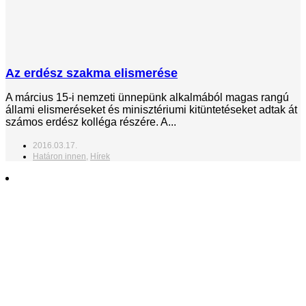
Az erdész szakma elismerése
A március 15-i nemzeti ünnepünk alkalmából magas rangú
állami elismeréseket és minisztériumi kitüntetéseket adtak át
számos erdész kolléga részére. A...
2016.03.17.
Határon innen
,
Hírek