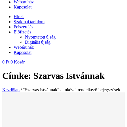
Webáruház
Kapcsolat
Hírek
Szakmai tartalom
Felszerelés
Előfizetés
Nyomtatott újság
Digitális újság
Webáruház
Kapcsolat
0
Ft
0
Kosár
Címke: Szarvas Istvánnak
Kezdőlap
/ “Szarvas Istvánnak” címkével rendelkező bejegyzések