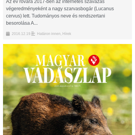
Az év rovara 2017-ben az internetes szavazás
végeredményeként a nagy szarvasbogár (Lucanus
cervus) lett. Tudományos neve és rendszertani
besorolása A...
2016.12.19.
Határon innen
,
Hírek