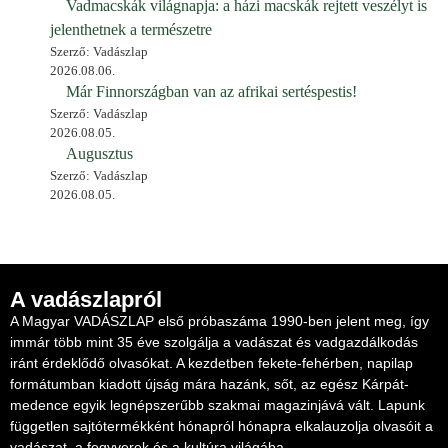
Vadmacskák világnapja: a házi macskák rejtett veszélyt is
jelenthetnek a természetre
Szerző: Vadászlap
2026.08.06.
Már Finnországban van az afrikai sertéspestis!
Szerző: Vadászlap
2026.08.05.
Augusztus
Szerző: Vadászlap
2026.08.05.
A vadászlapról
A Magyar VADÁSZLAP első próbaszáma 1990-ben jelent meg, így
immár több mint 35 éve szolgálja a vadászat és vadgazdálkodás
iránt érdeklődő olvasókat. A kezdetben fekete-fehérben, napilap
formátumban kiadott újság mára hazánk, sőt, az egész Kárpát-
medence egyik legnépszerűbb szakmai magazinjává vált. Lapunk
független sajtótermékként hónapról hónapra elkalauzolja olvasóit a
vadászat, a fegyverek és a kultúra világába.