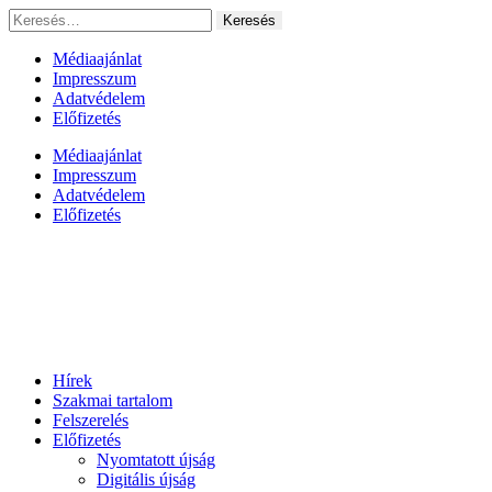
Ugrás
Keresés:
a
tartalomhoz
Médiaajánlat
Impresszum
Adatvédelem
Előfizetés
Médiaajánlat
Impresszum
Adatvédelem
Előfizetés
Hírek
Szakmai tartalom
Felszerelés
Előfizetés
Nyomtatott újság
Digitális újság