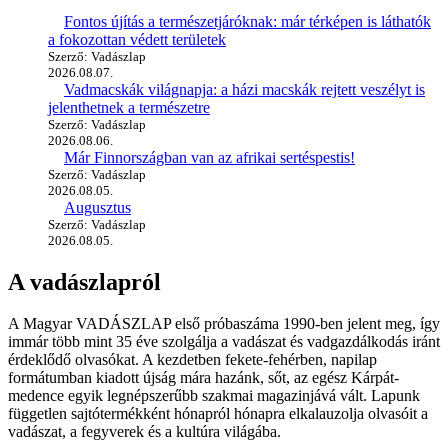
Fontos újítás a természetjáróknak: már térképen is láthatók
a fokozottan védett területek
Szerző: Vadászlap
2026.08.07.
Vadmacskák világnapja: a házi macskák rejtett veszélyt is
jelenthetnek a természetre
Szerző: Vadászlap
2026.08.06.
Már Finnországban van az afrikai sertéspestis!
Szerző: Vadászlap
2026.08.05.
Augusztus
Szerző: Vadászlap
2026.08.05.
A vadászlapról
A Magyar VADÁSZLAP első próbaszáma 1990-ben jelent meg, így
immár több mint 35 éve szolgálja a vadászat és vadgazdálkodás iránt
érdeklődő olvasókat. A kezdetben fekete-fehérben, napilap
formátumban kiadott újság mára hazánk, sőt, az egész Kárpát-
medence egyik legnépszerűbb szakmai magazinjává vált. Lapunk
független sajtótermékként hónapról hónapra elkalauzolja olvasóit a
vadászat, a fegyverek és a kultúra világába.