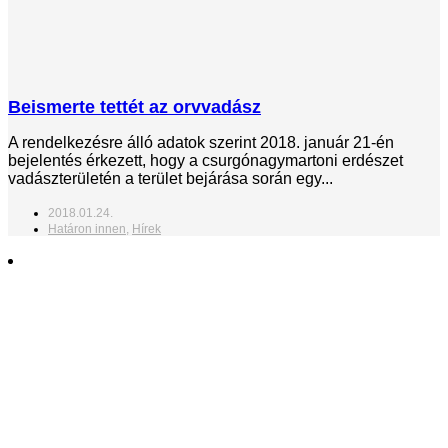
Beismerte tettét az orvvadász
A rendelkezésre álló adatok szerint 2018. január 21-én
bejelentés érkezett, hogy a csurgónagymartoni erdészet
vadászterületén a terület bejárása során egy...
2018.01.24.
Határon innen
,
Hírek