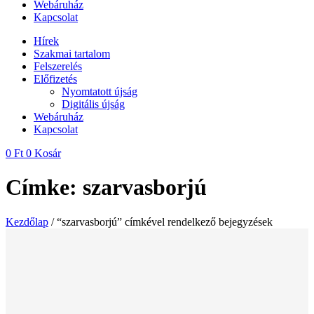
Webáruház
Kapcsolat
Hírek
Szakmai tartalom
Felszerelés
Előfizetés
Nyomtatott újság
Digitális újság
Webáruház
Kapcsolat
0
Ft
0
Kosár
Címke: szarvasborjú
Kezdőlap
/ “szarvasborjú” címkével rendelkező bejegyzések