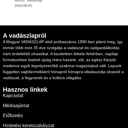
Szerző: Vadászlap
2026.08.05.
A vadászlapról
A Magyar VADÁSZLAP első próbaszáma 1990-ben jelent meg, így
immár több mint 35 éve szolgálja a vadászat és vadgazdálkodás
iránt érdeklődő olvasókat. A kezdetben fekete-fehérben, napilap
formátumban kiadott újság mára hazánk, sőt, az egész Kárpát-
medence egyik legnépszerűbb szakmai magazinjává vált. Lapunk
független sajtótermékként hónapról hónapra elkalauzolja olvasóit a
vadászat, a fegyverek és a kultúra világába.
Hasznos linkek
Kapcsolat
Médiaajánlat
Előfizetés
Hirdetési keretszabályzat