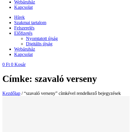
Webáruház
Kapcsolat
Hírek
Szakmai tartalom
Felszerelés
Előfizetés
Nyomtatott újság
Digitális újság
Webáruház
Kapcsolat
0
Ft
0
Kosár
Címke: szavaló verseny
Kezdőlap
/ “szavaló verseny” címkével rendelkező bejegyzések