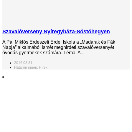
Szavalóverseny Nyíregyháza-Sóstóhegyen
A Pál Miklós Erdészeti Erdei Iskola a „Madarak és Fák
Napja” alkalmából ismét meghirdeti szavalóversenyét
óvodás gyermekek számára. Téma: A...
2016.03.31.
Határon innen
,
Hírek