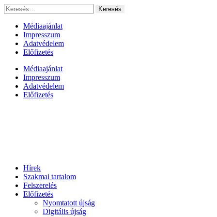
Ugrás
Keresés:
a
tartalomhoz
Médiaajánlat
Impresszum
Adatvédelem
Előfizetés
Médiaajánlat
Impresszum
Adatvédelem
Előfizetés
Hírek
Szakmai tartalom
Felszerelés
Előfizetés
Nyomtatott újság
Digitális újság