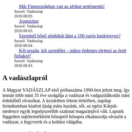
Már Finnországban van az afrikai sertéspestis!
Szerző: Vadászlap
2026.08.05.
Augusztus
Szerző: Vadászlap
2026.08.05.
Szeretnél bőgő gímbikát látni a 100 eurós bankjegyen?
Szerző: Vadászlap
2026.08.04.
Két ország, két szemlélet – mikor érdemes elejteni az érett
őzbakot?
Szerző: Vadászlap
2026.08.03.
A vadászlapról
A Magyar VADÁSZLAP első próbaszáma 1990-ben jelent meg, így
immár több mint 35 éve szolgálja a vadászat és vadgazdálkodás iránt
érdeklődő olvasókat. A kezdetben fekete-fehérben, napilap
formátumban kiadott újság mára hazánk, sőt, az egész Kárpát-
medence egyik legnépszerűbb szakmai magazinjává vált. Lapunk
független sajtótermékként hónapról hónapra elkalauzolja olvasóit a
vadászat, a fegyverek és a kultúra világába.