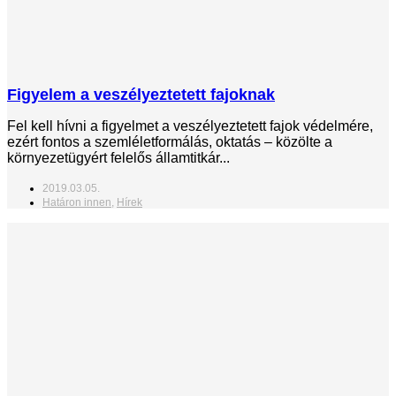
Figyelem a veszélyeztetett fajoknak
Fel kell hívni a figyelmet a veszélyeztetett fajok védelmére,
ezért fontos a szemléletformálás, oktatás – közölte a
környezetügyért felelős államtitkár...
2019.03.05.
Határon innen
,
Hírek