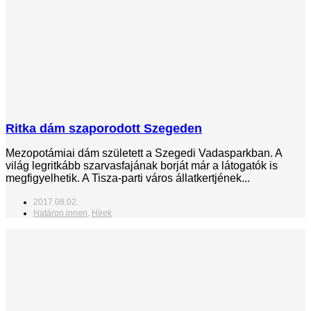
Ritka dám szaporodott Szegeden
Mezopotámiai dám született a Szegedi Vadasparkban. A
világ legritkább szarvasfajának borját már a látogatók is
megfigyelhetik. A Tisza-parti város állatkertjének...
2017.08.02.
Határon innen
,
Hírek