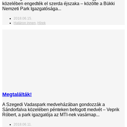
közelében engedték el szerda éjszaka – közölte a Bükki
Nemzeti Park Igazgatósága...
2018.06.15.
Határon innen
,
Hírek
Megtalálták!
A Szegedi Vadaspark medveházában gondozzák a
Sándorfalva közelében pénteken befogott medvét – Veprik
Róbert, a park igazgatója az MTI-nek vasárnap...
2018.06.11.