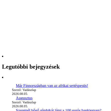
Legutóbbi bejegyzések
Már Finnországban van az afrikai sertéspestis!
Szerző: Vadászlap
2026.08.05.
Augusztus
Szerző: Vadászlap
2026.08.05.
Szeretnél bőgő gímbikát látni a 100 eurós bankjegyen?