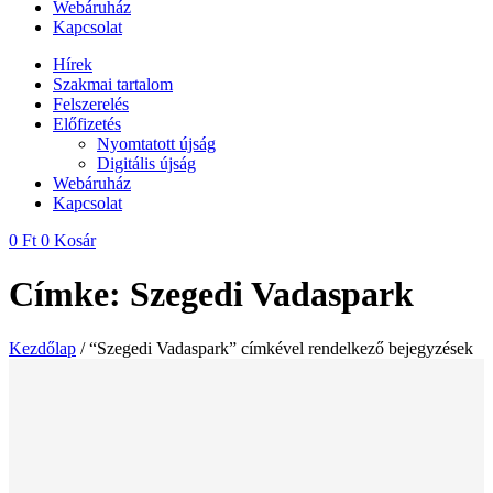
Webáruház
Kapcsolat
Hírek
Szakmai tartalom
Felszerelés
Előfizetés
Nyomtatott újság
Digitális újság
Webáruház
Kapcsolat
0
Ft
0
Kosár
Címke: Szegedi Vadaspark
Kezdőlap
/ “Szegedi Vadaspark” címkével rendelkező bejegyzések