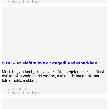
Határon innen
,
Hírek
2018 – az elefánt éve a Szegedi Vadasparkban
Most, hogy a lombjukat vesztett fák, cserjék messzi belátást
nyújtanak a vadasparki erdőbe, a télen ide látogatók már
felmérhetik, mekkora...
2018.01.22.
Határon innen
,
Hírek