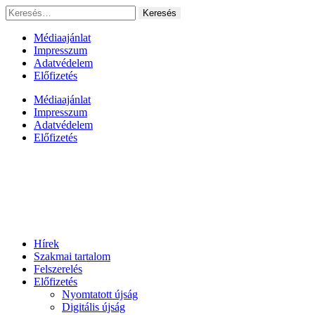
Ugrás
Keresés:
a
tartalomhoz
Médiaajánlat
Impresszum
Adatvédelem
Előfizetés
Médiaajánlat
Impresszum
Adatvédelem
Előfizetés
Hírek
Szakmai tartalom
Felszerelés
Előfizetés
Nyomtatott újság
Digitális újság