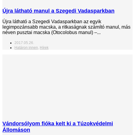
Újra látható manul a Szegedi Vadasparkban
Újra látható a Szegedi Vadasparkban az egyik
legimpozánsabb macska, a ritkaságnak számító manul, más
néven pusztai macska (Otocolobus manul) –...
2017.05.26.
Határon innen
,
Hírek
Vándorsólyom fióka kelt ki a Túzokvédelmi
Állomáson