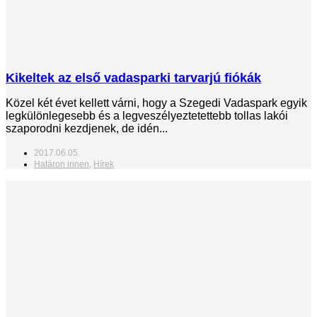
Kikeltek az első vadasparki tarvarjú fiókák
Közel két évet kellett várni, hogy a Szegedi Vadaspark egyik
legkülönlegesebb és a legveszélyeztetettebb tollas lakói
szaporodni kezdjenek, de idén...
2017.06.05.
Határon innen
,
Hírek