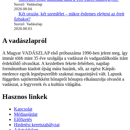
Szerző: Vadászlap
2026.08.04.
Két ország, két szemlélet – mikor érdemes elejteni az érett
őzbakot?
Szerző: Vadászlap
2026.08.03.
A vadászlapról
A Magyar VADÁSZLAP első próbaszáma 1990-ben jelent meg, így
immár több mint 35 éve szolgálja a vadászat és vadgazdálkodás iránt
érdeklődő olvasókat. A kezdetben fekete-fehérben, napilap
formátumban kiadott újság mára hazánk, sőt, az egész Kárpát-
medence egyik legnépszerűbb szakmai magazinjává vált. Lapunk
független sajtótermékként hónapról hónapra elkalauzolja olvasóit a
vadászat, a fegyverek és a kultúra világába.
Hasznos linkek
Kapcsolat
Médiaajánlat
Előfizetés
Hirdetési keretszabályzat
Adatvédelem