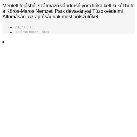
Mentett tojásból származó vándorsólyom fióka kelt ki két hete
a Körös-Maros Nemzeti Park dévaványai Túzokvédelmi
Állomásán. Az apróságnak most pótszülőket...
2017.05.15.
Határon innen
,
Hírek