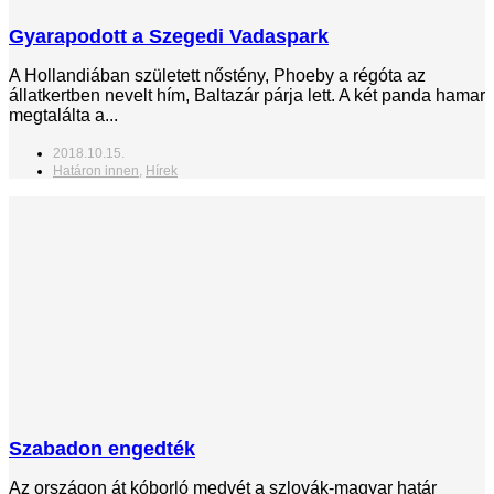
Gyarapodott a Szegedi Vadaspark
A Hollandiában született nőstény, Phoeby a régóta az
állatkertben nevelt hím, Baltazár párja lett. A két panda hamar
megtalálta a...
2018.10.15.
Határon innen
,
Hírek
Szabadon engedték
Az országon át kóborló medvét a szlovák-magyar határ