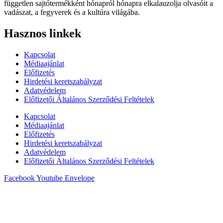
független sajtótermékként hónapról hónapra elkalauzolja olvasóit a
vadászat, a fegyverek és a kultúra világába.
Hasznos linkek
Kapcsolat
Médiaajánlat
Előfizetés
Hirdetési keretszabályzat
Adatvédelem
Előfizetői Általános Szerződési Feltételek
Kapcsolat
Médiaajánlat
Előfizetés
Hirdetési keretszabályzat
Adatvédelem
Előfizetői Általános Szerződési Feltételek
Facebook
Youtube
Envelope