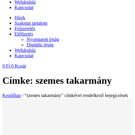
Webáruház
Kapcsolat
Hírek
Szakmai tartalom
Felszerelés
Előfizetés
Nyomtatott újság
Digitális újság
Webáruház
Kapcsolat
0
Ft
0
Kosár
Címke: szemes takarmány
Kezdőlap
/ “szemes takarmány” címkével rendelkező bejegyzések