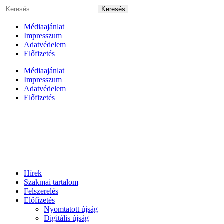
Ugrás
Keresés:
a
tartalomhoz
Médiaajánlat
Impresszum
Adatvédelem
Előfizetés
Médiaajánlat
Impresszum
Adatvédelem
Előfizetés
Hírek
Szakmai tartalom
Felszerelés
Előfizetés
Nyomtatott újság
Digitális újság