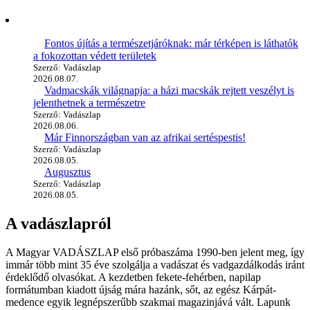
Fontos újítás a természetjáróknak: már térképen is láthatók
a fokozottan védett területek
Szerző: Vadászlap
2026.08.07.
Vadmacskák világnapja: a házi macskák rejtett veszélyt is
jelenthetnek a természetre
Szerző: Vadászlap
2026.08.06.
Már Finnországban van az afrikai sertéspestis!
Szerző: Vadászlap
2026.08.05.
Augusztus
Szerző: Vadászlap
2026.08.05.
A vadászlapról
A Magyar VADÁSZLAP első próbaszáma 1990-ben jelent meg, így
immár több mint 35 éve szolgálja a vadászat és vadgazdálkodás iránt
érdeklődő olvasókat. A kezdetben fekete-fehérben, napilap
formátumban kiadott újság mára hazánk, sőt, az egész Kárpát-
medence egyik legnépszerűbb szakmai magazinjává vált. Lapunk