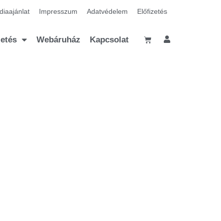
iaajánlat
Impresszum
Adatvédelem
Előfizetés
zetés
Webáruház
Kapcsolat