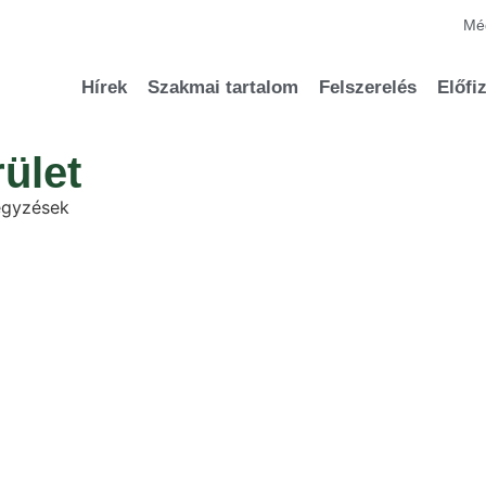
Méd
Hírek
Szakmai tartalom
Felszerelés
Előfi
ület
jegyzések