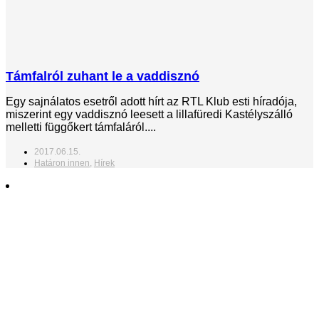
Támfalról zuhant le a vaddisznó
Egy sajnálatos esetről adott hírt az RTL Klub esti híradója,
miszerint egy vaddisznó leesett a lillafüredi Kastélyszálló
melletti függőkert támfaláról....
2017.06.15.
Határon innen
,
Hírek