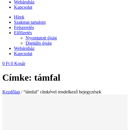
Webáruház
Kapcsolat
Hírek
Szakmai tartalom
Felszerelés
Előfizetés
Nyomtatott újság
Digitális újság
Webáruház
Kapcsolat
0
Ft
0
Kosár
Címke: támfal
Kezdőlap
/ “támfal” címkével rendelkező bejegyzések