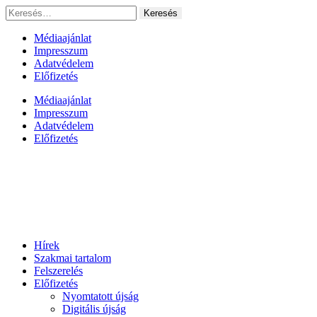
Ugrás
Keresés:
a
tartalomhoz
Médiaajánlat
Impresszum
Adatvédelem
Előfizetés
Médiaajánlat
Impresszum
Adatvédelem
Előfizetés
Hírek
Szakmai tartalom
Felszerelés
Előfizetés
Nyomtatott újság
Digitális újság