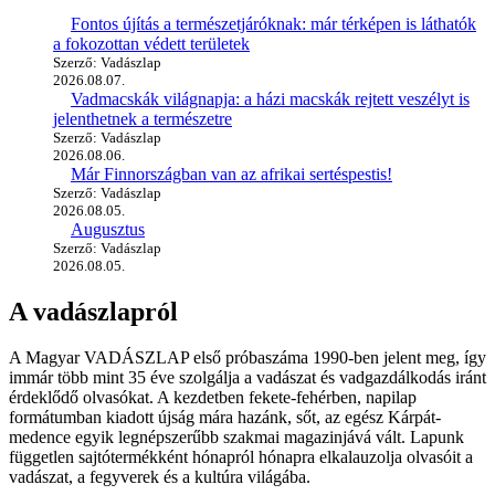
Fontos újítás a természetjáróknak: már térképen is láthatók
a fokozottan védett területek
Szerző: Vadászlap
2026.08.07.
Vadmacskák világnapja: a házi macskák rejtett veszélyt is
jelenthetnek a természetre
Szerző: Vadászlap
2026.08.06.
Már Finnországban van az afrikai sertéspestis!
Szerző: Vadászlap
2026.08.05.
Augusztus
Szerző: Vadászlap
2026.08.05.
A vadászlapról
A Magyar VADÁSZLAP első próbaszáma 1990-ben jelent meg, így
immár több mint 35 éve szolgálja a vadászat és vadgazdálkodás iránt
érdeklődő olvasókat. A kezdetben fekete-fehérben, napilap
formátumban kiadott újság mára hazánk, sőt, az egész Kárpát-
medence egyik legnépszerűbb szakmai magazinjává vált. Lapunk
független sajtótermékként hónapról hónapra elkalauzolja olvasóit a
vadászat, a fegyverek és a kultúra világába.