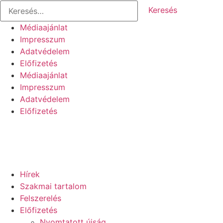
Keresés:
Ugrás
a
Médiaajánlat
tartalomhoz
Impresszum
Adatvédelem
Előfizetés
Médiaajánlat
Impresszum
Adatvédelem
Előfizetés
Hírek
Szakmai tartalom
Felszerelés
Előfizetés
Nyomtatott újság