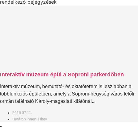
rendelkező bejegyzések
Interaktív múzeum épül a Soproni parkerdőben
Interaktív múzeum, bemutató- és oktatóterem is lesz abban a
többfunkciós épületben, amely a Soproni-hegység város felőli
ormán található Károly-magaslati kilátónál...
2016.07.11.
Határon innen
,
Hírek