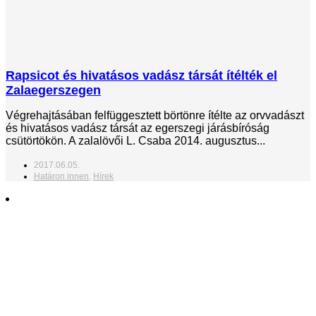
Rapsicot és hivatásos vadász társát ítélték el
Zalaegerszegen
Végrehajtásában felfüggesztett börtönre ítélte az orvvadászt
és hivatásos vadász társát az egerszegi járásbíróság
csütörtökön. A zalalövői L. Csaba 2014. augusztus...
2017.06.05.
Határon innen
,
Hírek