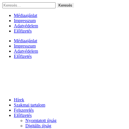
Ugrás
Keresés:
a
tartalomhoz
Médiaajánlat
Impresszum
Adatvédelem
Előfizetés
Médiaajánlat
Impresszum
Adatvédelem
Előfizetés
Hírek
Szakmai tartalom
Felszerelés
Előfizetés
Nyomtatott újság
Digitális újság