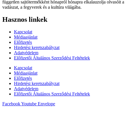
független sajtótermékként hónapról hónapra elkalauzolja olvasóit a
vadászat, a fegyverek és a kultúra világába.
Hasznos linkek
Kapcsolat
Médiaajánlat
Előfizetés
Hirdetési keretszabályzat
Adatvédelem
Előfizetői Általános Szerződési Feltételek
Kapcsolat
Médiaajánlat
Előfizetés
Hirdetési keretszabályzat
Adatvédelem
Előfizetői Általános Szerződési Feltételek
Facebook
Youtube
Envelope