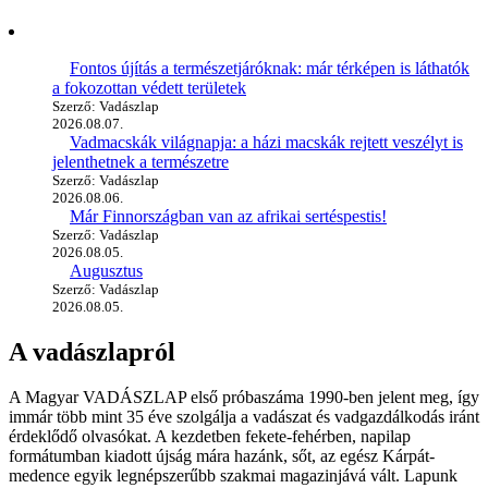
Fontos újítás a természetjáróknak: már térképen is láthatók
a fokozottan védett területek
Szerző: Vadászlap
2026.08.07.
Vadmacskák világnapja: a házi macskák rejtett veszélyt is
jelenthetnek a természetre
Szerző: Vadászlap
2026.08.06.
Már Finnországban van az afrikai sertéspestis!
Szerző: Vadászlap
2026.08.05.
Augusztus
Szerző: Vadászlap
2026.08.05.
A vadászlapról
A Magyar VADÁSZLAP első próbaszáma 1990-ben jelent meg, így
immár több mint 35 éve szolgálja a vadászat és vadgazdálkodás iránt
érdeklődő olvasókat. A kezdetben fekete-fehérben, napilap
formátumban kiadott újság mára hazánk, sőt, az egész Kárpát-
medence egyik legnépszerűbb szakmai magazinjává vált. Lapunk