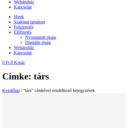
Webáruház
Kapcsolat
Hírek
Szakmai tartalom
Felszerelés
Előfizetés
Nyomtatott újság
Digitális újság
Webáruház
Kapcsolat
0
Ft
0
Kosár
Címke: társ
Kezdőlap
/ “társ” címkével rendelkező bejegyzések