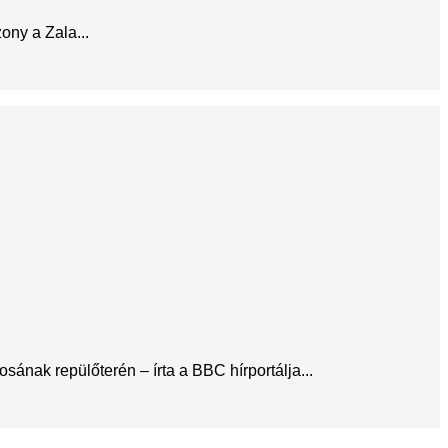
ony a Zala...
ának repülőterén – írta a BBC hírportálja...