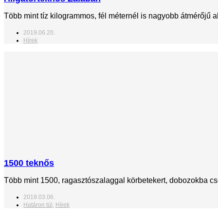
Több mint tíz kilogrammos, fél méternél is nagyobb átmérőjű ali
2019.06.20.
Hírek
1500 teknős
Több mint 1500, ragasztószalaggal körbetekert, dobozokba csom
2019.03.06.
Határon túl
,
Hírek