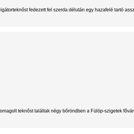
gátorteknőst fedezett fel szerda délután egy hazafelé tartó assz
agolt teknőst találtak négy bőröndben a Fülöp-szigetek főváros