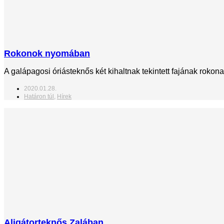
Rokonok nyomában
A galápagosi óriásteknős két kihaltnak tekintett fajának rok
2020.01.28.
Határon túl
,
Hírek
Aligátorteknős Zalában