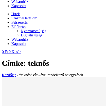
Webáruház
Kapcsolat
Hírek
Szakmai tartalom
Felszerelés
Előfizetés
Nyomtatott újság
Digitális újság
Webáruház
Kapcsolat
0
Ft
0
Kosár
Címke: teknős
Kezdőlap
/ “teknős” címkével rendelkező bejegyzések