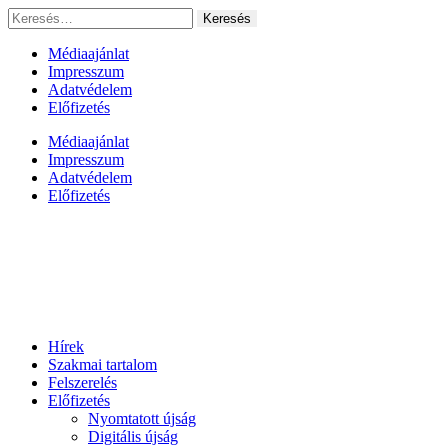
Ugrás
Keresés:
a
tartalomhoz
Médiaajánlat
Impresszum
Adatvédelem
Előfizetés
Médiaajánlat
Impresszum
Adatvédelem
Előfizetés
Hírek
Szakmai tartalom
Felszerelés
Előfizetés
Nyomtatott újság
Digitális újság