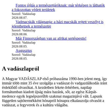
Fontos újítás a természetjáróknak: már térképen is láthatók
a fokozottan védett területek
Szerző: Vadászlap
2026.08.07.
Vadmacskák világnapja: a házi macskák rejtett veszélyt is
jelenthetnek a természetre
Szerző: Vadászlap
2026.08.06.
Már Finnországban van az afrikai sertéspestis!
Szerző: Vadászlap
2026.08.05.
Augusztus
Szerző: Vadászlap
2026.08.05.
A vadászlapról
A Magyar VADÁSZLAP első próbaszáma 1990-ben jelent meg, így
immár több mint 35 éve szolgálja a vadászat és vadgazdálkodás iránt
érdeklődő olvasókat. A kezdetben fekete-fehérben, napilap
formátumban kiadott újság mára hazánk, sőt, az egész Kárpát-
medence egyik legnépszerűbb szakmai magazinjává vált. Lapunk
független sajtótermékként hónapról hónapra elkalauzolja olvasóit a
vadászat, a fegyverek és a kultúra világába.