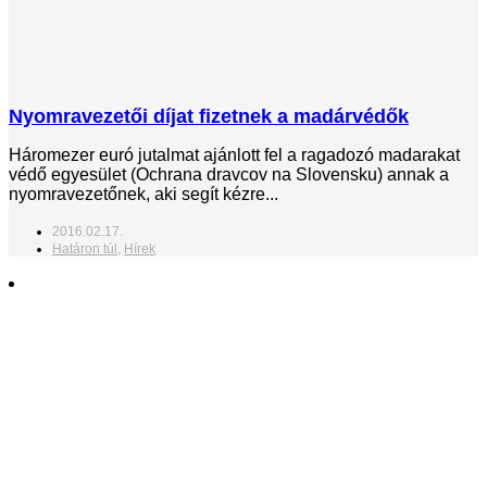
Nyomravezetői díjat fizetnek a madárvédők
Háromezer euró jutalmat ajánlott fel a ragadozó madarakat
védő egyesület (Ochrana dravcov na Slovensku) annak a
nyomravezetőnek, aki segít kézre...
2016.02.17.
Határon túl
,
Hírek