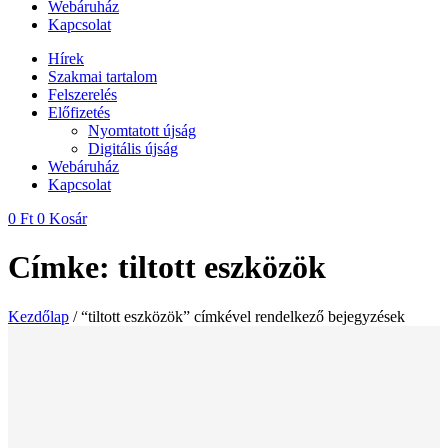
Webáruház
Kapcsolat
Hírek
Szakmai tartalom
Felszerelés
Előfizetés
Nyomtatott újság
Digitális újság
Webáruház
Kapcsolat
0
Ft
0
Kosár
Címke: tiltott eszközök
Kezdőlap
/ “tiltott eszközök” címkével rendelkező bejegyzések