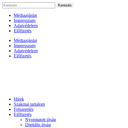
Ugrás
Keresés:
a
tartalomhoz
Médiaajánlat
Impresszum
Adatvédelem
Előfizetés
Médiaajánlat
Impresszum
Adatvédelem
Előfizetés
Hírek
Szakmai tartalom
Felszerelés
Előfizetés
Nyomtatott újság
Digitális újság