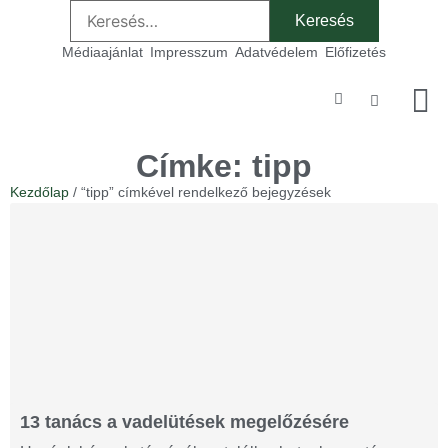
Médiaajánlat
Impresszum
Adatvédelem
Előfizetés
Szakmai
Címke: tipp
Kezdőlap
/ “tipp” címkével rendelkező bejegyzések
13 tanács a vadelütések megelőzésére