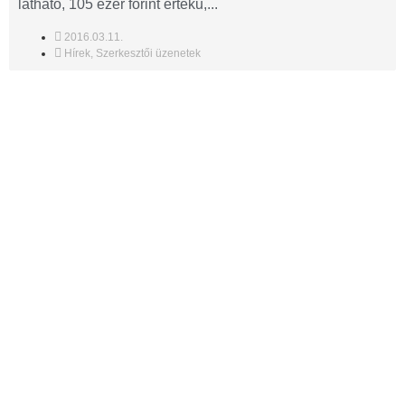
látható, 105 ezer forint értékű,...
2016.03.11.
Hírek
,
Szerkesztői üzenetek