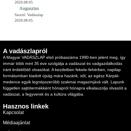
2026.08.05.
Augusztus
Szerző: Vadászlap
2026.08.05.
A vadászlapról
A Magyar VADÁSZLAP első próbaszáma 1990-ben jelent meg, így
immár több mint 35 éve szolgálja a vadászat és vadgazdálkodás
iránt érdeklődő olvasókat. A kezdetben fekete-fehérben, napilap
formátumban kiadott újság mára hazánk, sőt, az egész Kárpát-
medence egyik legnépszerűbb szakmai magazinjává vált. Lapunk
független sajtótermékként hónapról hónapra elkalauzolja olvasóit a
vadászat, a fegyverek és a kultúra világába.
Hasznos linkek
Kapcsolat
Médiaajánlat