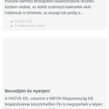
Hazánk bármely térségében találkozhatunk vezetés
közben vaddal, az ebből származó balesetek akár
halálosak is lehetnek, az anyagi kár pedig a...
2016.11.10.
Határon innen
,
Hírek
Becsüljön és nyerjen!
A VADVIL Kft., valamint a NIKON Magyarország Kft.
felajánlásának köszönhetően Ön is megnyerheti a képen