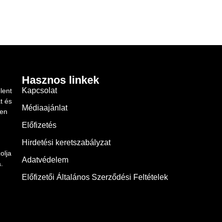
Hasznos linkek
Kapcsolat
lent
t és
Médiaajánlat
ben
Előfizetés
Hirdetési keretszabályzat
olja
Adatvédelem
.
Előfizetői Általános Szerződési Feltételek