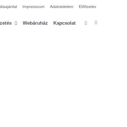
iaajánlat
Impresszum
Adatvédelem
Előfizetés
izetés
Webáruház
Kapcsolat