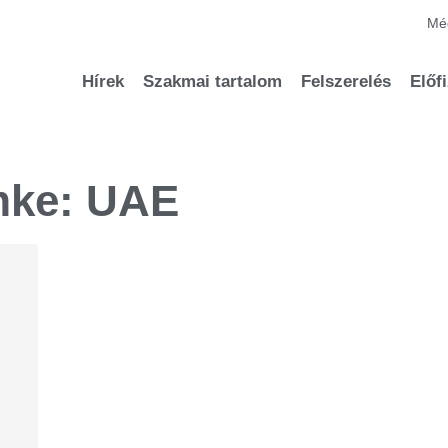
Méd
Hírek
Szakmai tartalom
Felszerelés
Előf
mke: UAE