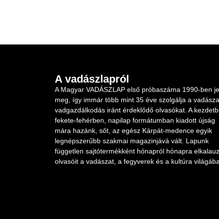
A vadászlapról
A Magyar VADÁSZLAP első próbaszáma 1990-ben je
meg, így immár több mint 35 éve szolgálja a vadásza
vadgazdálkodás iránt érdeklődő olvasókat. A kezdet
fekete-fehérben, napilap formátumban kiadott újság
mára hazánk, sőt, az egész Kárpát-medence egyik
legnépszerűbb szakmai magazinjává vált. Lapunk
független sajtótermékként hónapról hónapra elkalauz
olvasóit a vadászat, a fegyverek és a kultúra világába