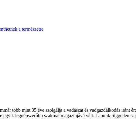
enthetnek a természetre
 több mint 35 éve szolgálja a vadászat és vadgazdálkodás iránt érde
 egyik legnépszerűbb szakmai magazinjává vált. Lapunk független sajt