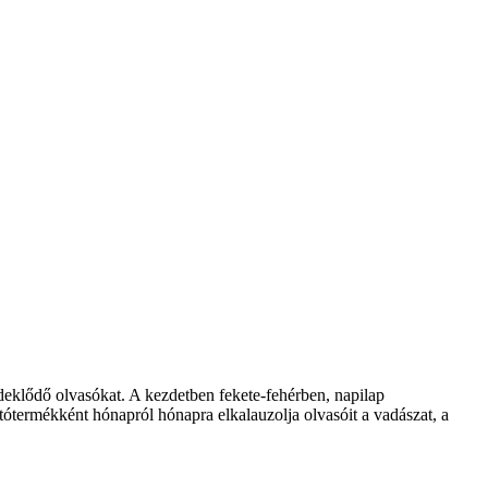
klődő olvasókat. A kezdetben fekete-fehérben, napilap
ótermékként hónapról hónapra elkalauzolja olvasóit a vadászat, a