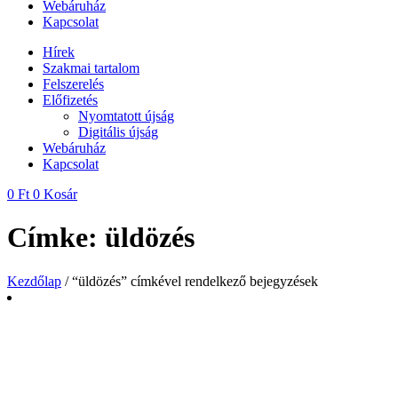
Webáruház
Kapcsolat
Hírek
Szakmai tartalom
Felszerelés
Előfizetés
Nyomtatott újság
Digitális újság
Webáruház
Kapcsolat
0
Ft
0
Kosár
Címke: üldözés
Kezdőlap
/ “üldözés” címkével rendelkező bejegyzések