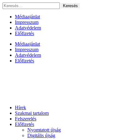
Ugrás
Keresés:
a
tartalomhoz
Médiaajánlat
Impresszum
Adatvédelem
Előfizetés
Médiaajánlat
Impresszum
Adatvédelem
Előfizetés
Hírek
Szakmai tartalom
Felszerelés
Előfizetés
Nyomtatott újság
Digitális újság