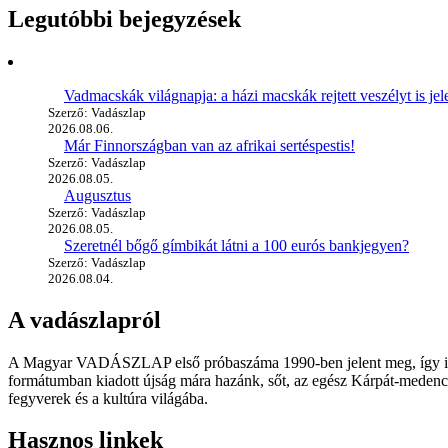
Legutóbbi bejegyzések
Vadmacskák világnapja: a házi macskák rejtett veszélyt is jel
Szerző: Vadászlap
2026.08.06.
Már Finnországban van az afrikai sertéspestis!
Szerző: Vadászlap
2026.08.05.
Augusztus
Szerző: Vadászlap
2026.08.05.
Szeretnél bőgő gímbikát látni a 100 eurós bankjegyen?
Szerző: Vadászlap
2026.08.04.
A vadászlapról
A Magyar VADÁSZLAP első próbaszáma 1990-ben jelent meg, így immár
formátumban kiadott újság mára hazánk, sőt, az egész Kárpát-medence
fegyverek és a kultúra világába.
Hasznos linkek