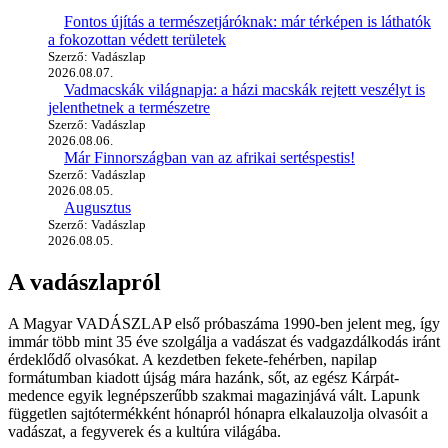
Fontos újítás a természetjáróknak: már térképen is láthatók
a fokozottan védett területek
Szerző: Vadászlap
2026.08.07.
Vadmacskák világnapja: a házi macskák rejtett veszélyt is
jelenthetnek a természetre
Szerző: Vadászlap
2026.08.06.
Már Finnországban van az afrikai sertéspestis!
Szerző: Vadászlap
2026.08.05.
Augusztus
Szerző: Vadászlap
2026.08.05.
A vadászlapról
A Magyar VADÁSZLAP első próbaszáma 1990-ben jelent meg, így
immár több mint 35 éve szolgálja a vadászat és vadgazdálkodás iránt
érdeklődő olvasókat. A kezdetben fekete-fehérben, napilap
formátumban kiadott újság mára hazánk, sőt, az egész Kárpát-
medence egyik legnépszerűbb szakmai magazinjává vált. Lapunk
független sajtótermékként hónapról hónapra elkalauzolja olvasóit a
vadászat, a fegyverek és a kultúra világába.