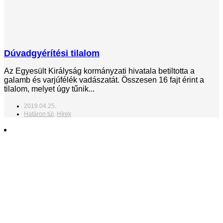
Dúvadgyérítési tilalom
Az Egyesült Királyság kormányzati hivatala betiltotta a
galamb és varjúfélék vadászatát. Összesen 16 fajt érint a
tilalom, melyet úgy tűnik...
2019.04.25.
Határon túl
,
Hírek