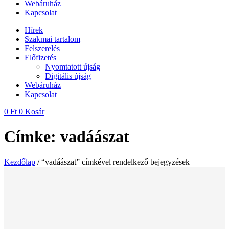
Webáruház
Kapcsolat
Hírek
Szakmai tartalom
Felszerelés
Előfizetés
Nyomtatott újság
Digitális újság
Webáruház
Kapcsolat
0
Ft
0
Kosár
Címke: vadáászat
Kezdőlap
/ “vadáászat” címkével rendelkező bejegyzések