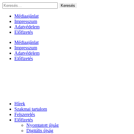
Ugrás
Keresés:
a
tartalomhoz
Médiaajánlat
Impresszum
Adatvédelem
Előfizetés
Médiaajánlat
Impresszum
Adatvédelem
Előfizetés
Hírek
Szakmai tartalom
Felszerelés
Előfizetés
Nyomtatott újság
Digitális újság