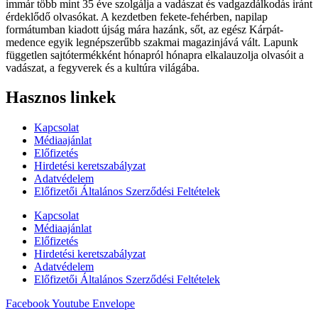
immár több mint 35 éve szolgálja a vadászat és vadgazdálkodás iránt
érdeklődő olvasókat. A kezdetben fekete-fehérben, napilap
formátumban kiadott újság mára hazánk, sőt, az egész Kárpát-
medence egyik legnépszerűbb szakmai magazinjává vált. Lapunk
független sajtótermékként hónapról hónapra elkalauzolja olvasóit a
vadászat, a fegyverek és a kultúra világába.
Hasznos linkek
Kapcsolat
Médiaajánlat
Előfizetés
Hirdetési keretszabályzat
Adatvédelem
Előfizetői Általános Szerződési Feltételek
Kapcsolat
Médiaajánlat
Előfizetés
Hirdetési keretszabályzat
Adatvédelem
Előfizetői Általános Szerződési Feltételek
Facebook
Youtube
Envelope