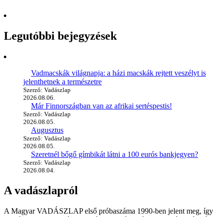
Legutóbbi bejegyzések
Vadmacskák világnapja: a házi macskák rejtett veszélyt is
jelenthetnek a természetre
Szerző: Vadászlap
2026.08.06.
Már Finnországban van az afrikai sertéspestis!
Szerző: Vadászlap
2026.08.05.
Augusztus
Szerző: Vadászlap
2026.08.05.
Szeretnél bőgő gímbikát látni a 100 eurós bankjegyen?
Szerző: Vadászlap
2026.08.04.
A vadászlapról
A Magyar VADÁSZLAP első próbaszáma 1990-ben jelent meg, így