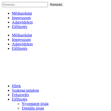
Ugrás
Keresés:
a
tartalomhoz
Médiaajánlat
Impresszum
Adatvédelem
Előfizetés
Médiaajánlat
Impresszum
Adatvédelem
Előfizetés
Hírek
Szakmai tartalom
Felszerelés
Előfizetés
Nyomtatott újság
Digitális újság