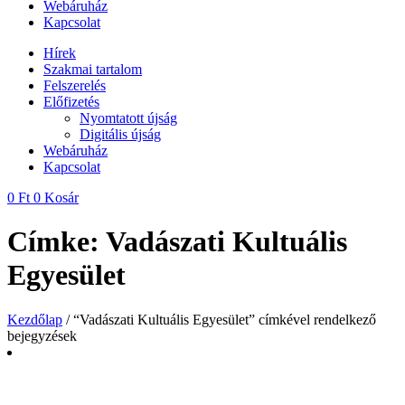
Webáruház
Kapcsolat
Hírek
Szakmai tartalom
Felszerelés
Előfizetés
Nyomtatott újság
Digitális újság
Webáruház
Kapcsolat
0
Ft
0
Kosár
Címke: Vadászati Kultuális
Egyesület
Kezdőlap
/ “Vadászati Kultuális Egyesület” címkével rendelkező
bejegyzések