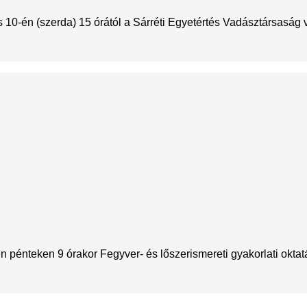
10-én (szerda) 15 órától a Sárréti Egyetértés Vadásztársaság v
n pénteken 9 órakor Fegyver- és lőszerismereti gyakorlati oktatá