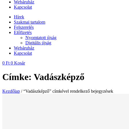
Webáruház
Kapcsolat
Hírek
Szakmai tartalom
Felszerelés
Előfizetés
Nyomtatott újság
Digitális újság
Webáruház
Kapcsolat
0
Ft
0
Kosár
Címke: Vadászképző
Kezdőlap
/ “Vadászképző” címkével rendelkező bejegyzések