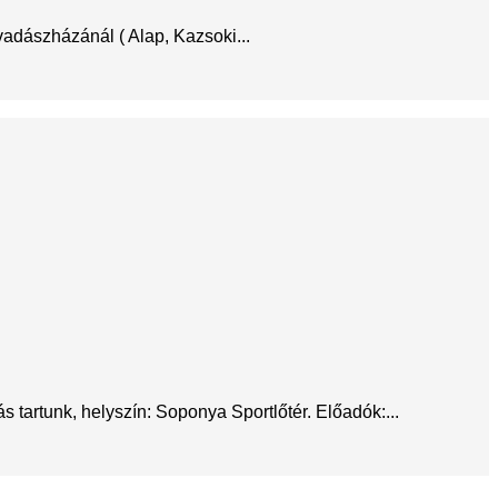
adászházánál ( Alap, Kazsoki...
s tartunk, helyszín: Soponya Sportlőtér. Előadók:...