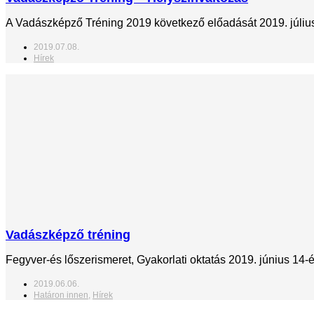
A Vadászképző Tréning 2019 következő előadását 2019. július 
2019.07.08.
Hírek
Vadászképző tréning
Fegyver-és lőszerismeret, Gyakorlati oktatás 2019. június 14-é
2019.06.06.
Határon innen
,
Hírek