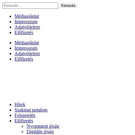
Ugrás
Keresés:
a
tartalomhoz
Médiaajánlat
Impresszum
Adatvédelem
Előfizetés
Médiaajánlat
Impresszum
Adatvédelem
Előfizetés
Hírek
Szakmai tartalom
Felszerelés
Előfizetés
Nyomtatott újság
Digitális újság