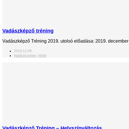
Vadászképző tréning
Vadászképző Tréning 2019. utolsó előadása: 2019. december 11
2019.12.09.
Határon innen
,
Hírek
Vadászképző Tréning – Helyszínváltozás