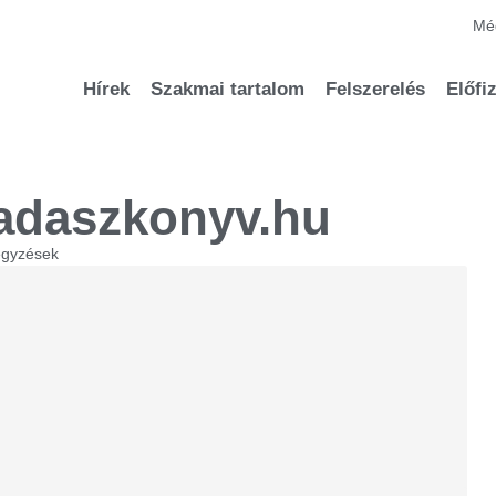
Méd
Hírek
Szakmai tartalom
Felszerelés
Előfi
adaszkonyv.hu
egyzések