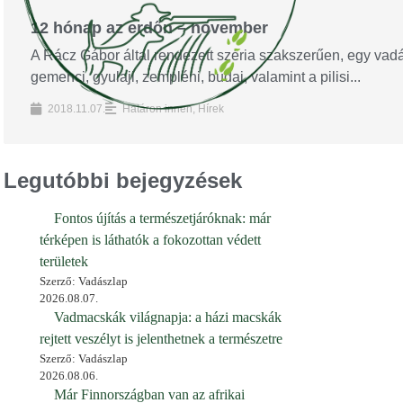
12 hónap az erdőn – november
A Rácz Gábor által rendezett széria szakszerűen, egy vad
gemenci, gyulaji, zempléni, budai, valamint a pilisi...
2018.11.07.
Határon innen
,
Hírek
Legutóbbi bejegyzések
Fontos újítás a természetjáróknak: már
térképen is láthatók a fokozottan védett
területek
Szerző: Vadászlap
2026.08.07.
Vadmacskák világnapja: a házi macskák
rejtett veszélyt is jelenthetnek a természetre
Szerző: Vadászlap
2026.08.06.
Már Finnországban van az afrikai