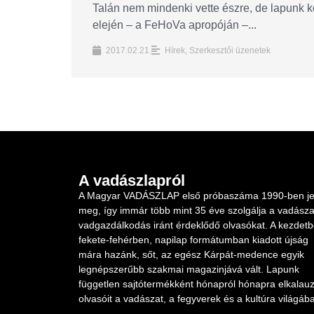
Talán nem mindenki vette észre, de lapunk 
elején – a FeHoVa apropóján –...
2017.02.21.
Hírek
,
Szerkesztői üzenetek
A vadászlapról
A Magyar VADÁSZLAP első próbaszáma 1990-ben je
meg, így immár több mint 35 éve szolgálja a vadásza
vadgazdálkodás iránt érdeklődő olvasókat. A kezdet
fekete-fehérben, napilap formátumban kiadott újság
mára hazánk, sőt, az egész Kárpát-medence egyik
legnépszerűbb szakmai magazinjává vált. Lapunk
független sajtótermékként hónapról hónapra elkalauz
olvasóit a vadászat, a fegyverek és a kultúra világába