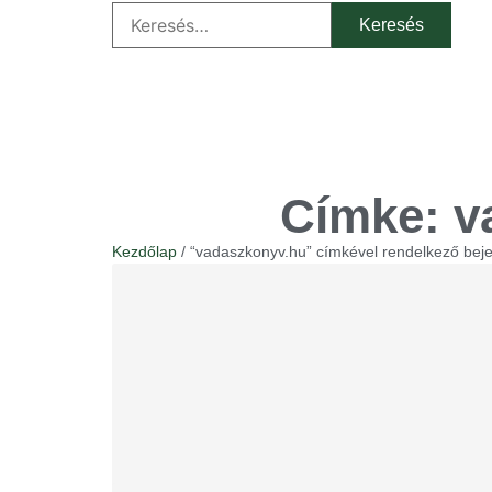
Címke: v
Kezdőlap
/ “vadaszkonyv.hu” címkével rendelkező bej