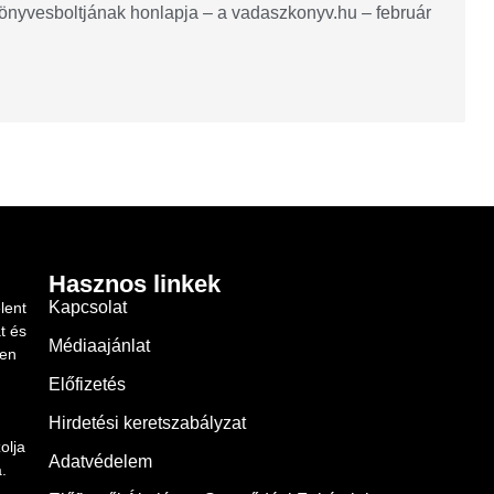
könyvesboltjának honlapja – a vadaszkonyv.hu – február
Hasznos linkek
Kapcsolat
lent
t és
Médiaajánlat
ben
Előfizetés
Hirdetési keretszabályzat
olja
Adatvédelem
.