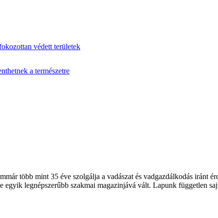
fokozottan védett területek
enthetnek a természetre
 több mint 35 éve szolgálja a vadászat és vadgazdálkodás iránt érde
 egyik legnépszerűbb szakmai magazinjává vált. Lapunk független sajt