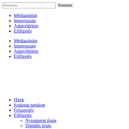
Ugrás
Keresés:
a
tartalomhoz
Médiaajánlat
Impresszum
Adatvédelem
Előfizetés
Médiaajánlat
Impresszum
Adatvédelem
Előfizetés
Hírek
Szakmai tartalom
Felszerelés
Előfizetés
Nyomtatott újság
Digitális újság