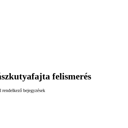
szkutyafajta felismerés
el rendelkező bejegyzések