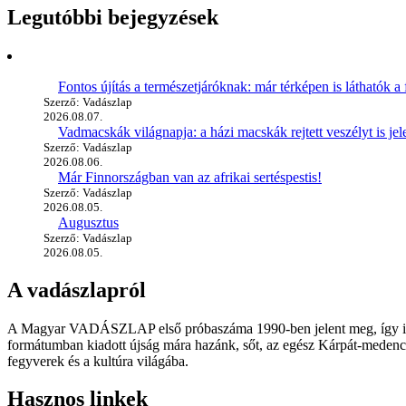
Legutóbbi bejegyzések
Fontos újítás a természetjáróknak: már térképen is láthatók a 
Szerző: Vadászlap
2026.08.07.
Vadmacskák világnapja: a házi macskák rejtett veszélyt is jel
Szerző: Vadászlap
2026.08.06.
Már Finnországban van az afrikai sertéspestis!
Szerző: Vadászlap
2026.08.05.
Augusztus
Szerző: Vadászlap
2026.08.05.
A vadászlapról
A Magyar VADÁSZLAP első próbaszáma 1990-ben jelent meg, így immár
formátumban kiadott újság mára hazánk, sőt, az egész Kárpát-medence
fegyverek és a kultúra világába.
Hasznos linkek