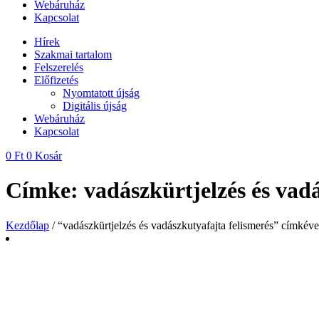
Webáruház
Kapcsolat
Hírek
Szakmai tartalom
Felszerelés
Előfizetés
Nyomtatott újság
Digitális újság
Webáruház
Kapcsolat
0
Ft
0
Kosár
Címke: vadászkürtjelzés és vadá
Kezdőlap
/ “vadászkürtjelzés és vadászkutyafajta felismerés” címkév