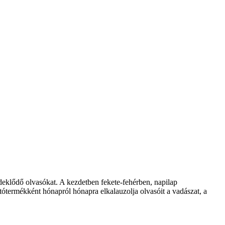
klődő olvasókat. A kezdetben fekete-fehérben, napilap
ótermékként hónapról hónapra elkalauzolja olvasóit a vadászat, a