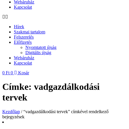
Webáruház
Kapcsolat
Hírek
Szakmai tartalom
Felszerelés
Előfizetés
Nyomtatott újság
Digitális újság
Webáruház
Kapcsolat
0
Ft
0
Kosár
Címke: vadgazdálkodási
tervek
Kezdőlap
/ “vadgazdálkodási tervek” címkével rendelkező
bejegyzések