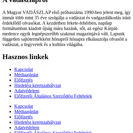
A Magyar VADÁSZLAP első próbaszáma 1990-ben jelent meg, így
immár több mint 35 éve szolgálja a vadászat és vadgazdálkodás iránt
érdeklődő olvasókat. A kezdetben fekete-fehérben, napilap
formátumban kiadott újság mára hazánk, sőt, az egész Kárpát-
medence egyik legnépszerűbb szakmai magazinjává vált. Lapunk
független sajtótermékként hónapról hónapra elkalauzolja olvasóit a
vadászat, a fegyverek és a kultúra világába.
Hasznos linkek
Kapcsolat
Médiaajánlat
Előfizetés
Hirdetési keretszabályzat
Adatvédelem
Előfizetői Általános Szerződési Feltételek
Kapcsolat
Médiaajánlat
Előfizetés
Hirdetési keretszabályzat
Adatvédelem
Előfizetői Általános Szerződési Feltételek