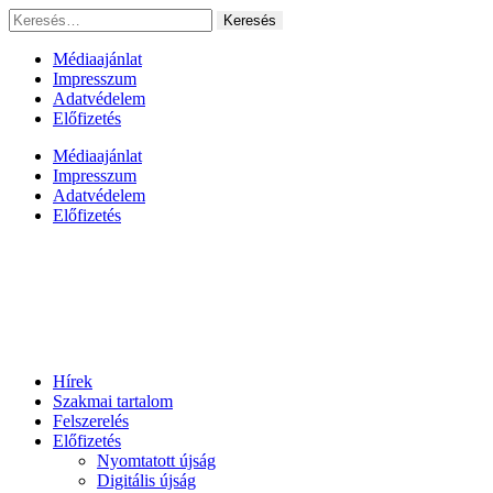
Ugrás
Keresés:
a
tartalomhoz
Médiaajánlat
Impresszum
Adatvédelem
Előfizetés
Médiaajánlat
Impresszum
Adatvédelem
Előfizetés
Hírek
Szakmai tartalom
Felszerelés
Előfizetés
Nyomtatott újság
Digitális újság