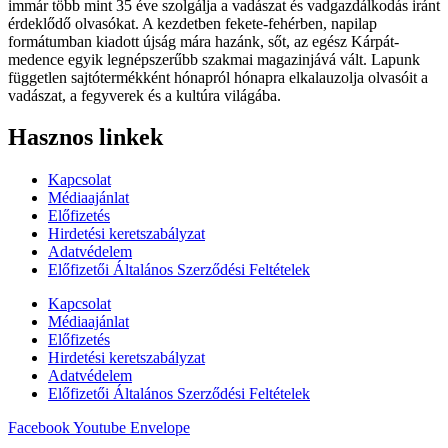
immár több mint 35 éve szolgálja a vadászat és vadgazdálkodás iránt
érdeklődő olvasókat. A kezdetben fekete-fehérben, napilap
formátumban kiadott újság mára hazánk, sőt, az egész Kárpát-
medence egyik legnépszerűbb szakmai magazinjává vált. Lapunk
független sajtótermékként hónapról hónapra elkalauzolja olvasóit a
vadászat, a fegyverek és a kultúra világába.
Hasznos linkek
Kapcsolat
Médiaajánlat
Előfizetés
Hirdetési keretszabályzat
Adatvédelem
Előfizetői Általános Szerződési Feltételek
Kapcsolat
Médiaajánlat
Előfizetés
Hirdetési keretszabályzat
Adatvédelem
Előfizetői Általános Szerződési Feltételek
Facebook
Youtube
Envelope