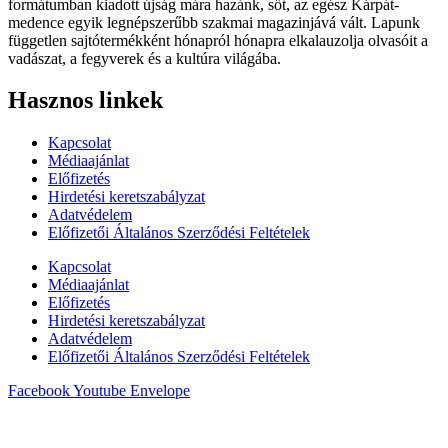
formátumban kiadott újság mára hazánk, sőt, az egész Kárpát-
medence egyik legnépszerűbb szakmai magazinjává vált. Lapunk
független sajtótermékként hónapról hónapra elkalauzolja olvasóit a
vadászat, a fegyverek és a kultúra világába.
Hasznos linkek
Kapcsolat
Médiaajánlat
Előfizetés
Hirdetési keretszabályzat
Adatvédelem
Előfizetői Általános Szerződési Feltételek
Kapcsolat
Médiaajánlat
Előfizetés
Hirdetési keretszabályzat
Adatvédelem
Előfizetői Általános Szerződési Feltételek
Facebook
Youtube
Envelope