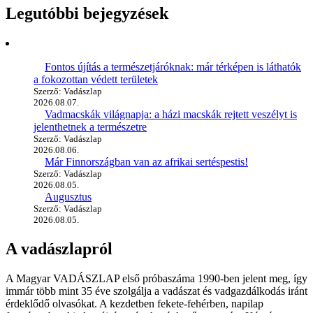
Legutóbbi bejegyzések
Fontos újítás a természetjáróknak: már térképen is láthatók
a fokozottan védett területek
Szerző: Vadászlap
2026.08.07.
Vadmacskák világnapja: a házi macskák rejtett veszélyt is
jelenthetnek a természetre
Szerző: Vadászlap
2026.08.06.
Már Finnországban van az afrikai sertéspestis!
Szerző: Vadászlap
2026.08.05.
Augusztus
Szerző: Vadászlap
2026.08.05.
A vadászlapról
A Magyar VADÁSZLAP első próbaszáma 1990-ben jelent meg, így
immár több mint 35 éve szolgálja a vadászat és vadgazdálkodás iránt
érdeklődő olvasókat. A kezdetben fekete-fehérben, napilap