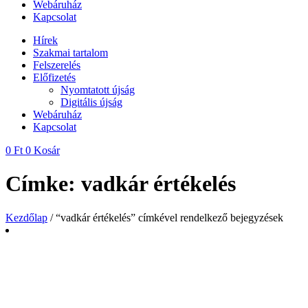
Webáruház
Kapcsolat
Hírek
Szakmai tartalom
Felszerelés
Előfizetés
Nyomtatott újság
Digitális újság
Webáruház
Kapcsolat
0
Ft
0
Kosár
Címke: vadkár értékelés
Kezdőlap
/ “vadkár értékelés” címkével rendelkező bejegyzések