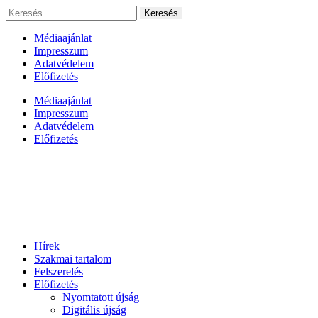
Ugrás
Keresés:
a
tartalomhoz
Médiaajánlat
Impresszum
Adatvédelem
Előfizetés
Médiaajánlat
Impresszum
Adatvédelem
Előfizetés
Hírek
Szakmai tartalom
Felszerelés
Előfizetés
Nyomtatott újság
Digitális újság