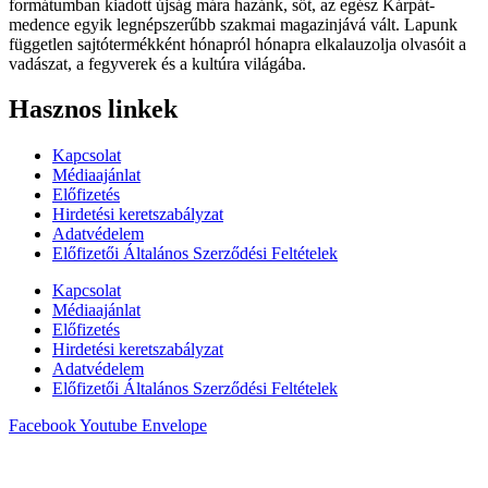
formátumban kiadott újság mára hazánk, sőt, az egész Kárpát-
medence egyik legnépszerűbb szakmai magazinjává vált. Lapunk
független sajtótermékként hónapról hónapra elkalauzolja olvasóit a
vadászat, a fegyverek és a kultúra világába.
Hasznos linkek
Kapcsolat
Médiaajánlat
Előfizetés
Hirdetési keretszabályzat
Adatvédelem
Előfizetői Általános Szerződési Feltételek
Kapcsolat
Médiaajánlat
Előfizetés
Hirdetési keretszabályzat
Adatvédelem
Előfizetői Általános Szerződési Feltételek
Facebook
Youtube
Envelope