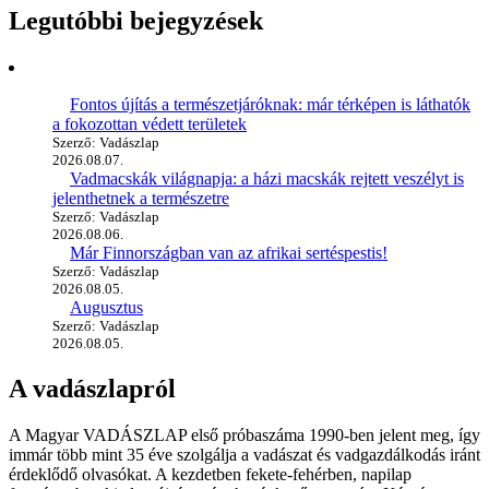
Legutóbbi bejegyzések
Fontos újítás a természetjáróknak: már térképen is láthatók
a fokozottan védett területek
Szerző: Vadászlap
2026.08.07.
Vadmacskák világnapja: a házi macskák rejtett veszélyt is
jelenthetnek a természetre
Szerző: Vadászlap
2026.08.06.
Már Finnországban van az afrikai sertéspestis!
Szerző: Vadászlap
2026.08.05.
Augusztus
Szerző: Vadászlap
2026.08.05.
A vadászlapról
A Magyar VADÁSZLAP első próbaszáma 1990-ben jelent meg, így
immár több mint 35 éve szolgálja a vadászat és vadgazdálkodás iránt
érdeklődő olvasókat. A kezdetben fekete-fehérben, napilap