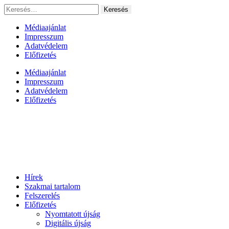
Ugrás
Keresés:
a
tartalomhoz
Médiaajánlat
Impresszum
Adatvédelem
Előfizetés
Médiaajánlat
Impresszum
Adatvédelem
Előfizetés
Hírek
Szakmai tartalom
Felszerelés
Előfizetés
Nyomtatott újság
Digitális újság