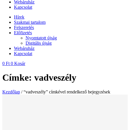
Webáruház
Kapcsolat
Hírek
Szakmai tartalom
Felszerelés
Előfizetés
Nyomtatott újság
Digitális újság
Webáruház
Kapcsolat
0
Ft
0
Kosár
Címke: vadveszély
Kezdőlap
/ “vadveszély” címkével rendelkező bejegyzések