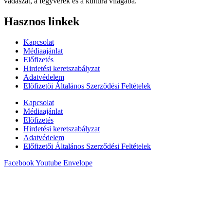
vadászat, a fegyverek és a kultúra világába.
Hasznos linkek
Kapcsolat
Médiaajánlat
Előfizetés
Hirdetési keretszabályzat
Adatvédelem
Előfizetői Általános Szerződési Feltételek
Kapcsolat
Médiaajánlat
Előfizetés
Hirdetési keretszabályzat
Adatvédelem
Előfizetői Általános Szerződési Feltételek
Facebook
Youtube
Envelope