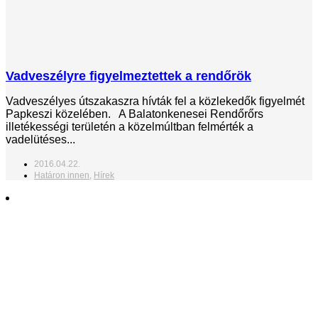
Vadveszélyre figyelmeztettek a rendőrök
Vadveszélyes útszakaszra hívták fel a közlekedők figyelmét
Papkeszi közelében. A Balatonkenesei Rendőrőrs
illetékességi területén a közelmúltban felmérték a
vadelütéses...
2016.04.22.
Határon innen
,
Hírek