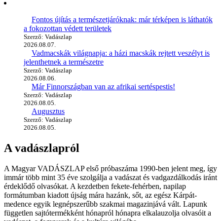
Fontos újítás a természetjáróknak: már térképen is láthatók
a fokozottan védett területek
Szerző: Vadászlap
2026.08.07.
Vadmacskák világnapja: a házi macskák rejtett veszélyt is
jelenthetnek a természetre
Szerző: Vadászlap
2026.08.06.
Már Finnországban van az afrikai sertéspestis!
Szerző: Vadászlap
2026.08.05.
Augusztus
Szerző: Vadászlap
2026.08.05.
A vadászlapról
A Magyar VADÁSZLAP első próbaszáma 1990-ben jelent meg, így
immár több mint 35 éve szolgálja a vadászat és vadgazdálkodás iránt
érdeklődő olvasókat. A kezdetben fekete-fehérben, napilap
formátumban kiadott újság mára hazánk, sőt, az egész Kárpát-
medence egyik legnépszerűbb szakmai magazinjává vált. Lapunk
független sajtótermékként hónapról hónapra elkalauzolja olvasóit a