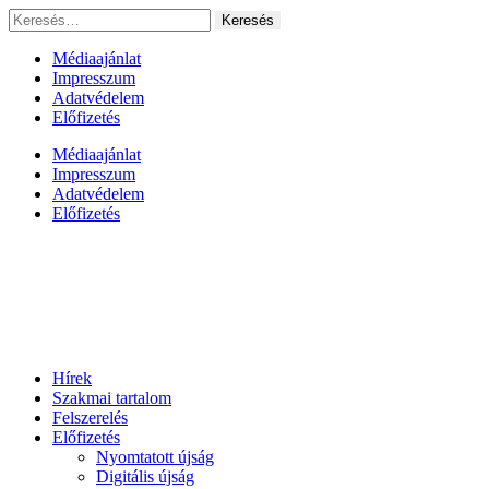
Ugrás
Keresés:
a
tartalomhoz
Médiaajánlat
Impresszum
Adatvédelem
Előfizetés
Médiaajánlat
Impresszum
Adatvédelem
Előfizetés
Hírek
Szakmai tartalom
Felszerelés
Előfizetés
Nyomtatott újság
Digitális újság