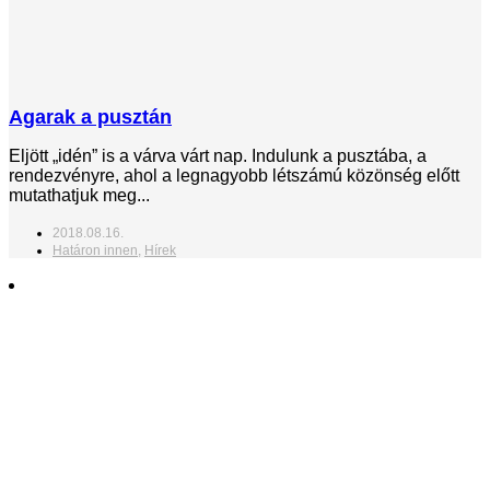
Agarak a pusztán
Eljött „idén” is a várva várt nap. Indulunk a pusztába, a
rendezvényre, ahol a legnagyobb létszámú közönség előtt
mutathatjuk meg...
2018.08.16.
Határon innen
,
Hírek