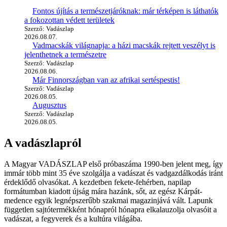
Fontos újítás a természetjáróknak: már térképen is láthatók
a fokozottan védett területek
Szerző: Vadászlap
2026.08.07.
Vadmacskák világnapja: a házi macskák rejtett veszélyt is
jelenthetnek a természetre
Szerző: Vadászlap
2026.08.06.
Már Finnországban van az afrikai sertéspestis!
Szerző: Vadászlap
2026.08.05.
Augusztus
Szerző: Vadászlap
2026.08.05.
A vadászlapról
A Magyar VADÁSZLAP első próbaszáma 1990-ben jelent meg, így
immár több mint 35 éve szolgálja a vadászat és vadgazdálkodás iránt
érdeklődő olvasókat. A kezdetben fekete-fehérben, napilap
formátumban kiadott újság mára hazánk, sőt, az egész Kárpát-
medence egyik legnépszerűbb szakmai magazinjává vált. Lapunk
független sajtótermékként hónapról hónapra elkalauzolja olvasóit a
vadászat, a fegyverek és a kultúra világába.