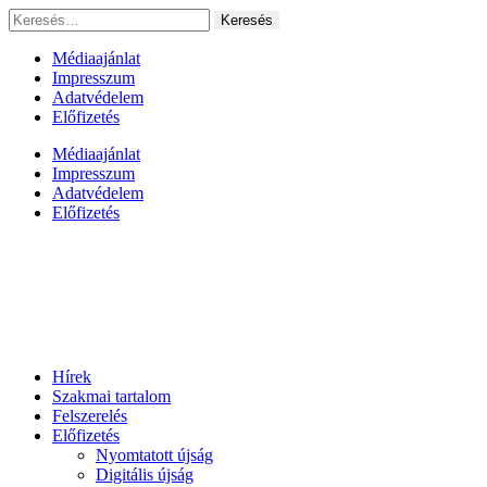
Ugrás
Keresés:
a
tartalomhoz
Médiaajánlat
Impresszum
Adatvédelem
Előfizetés
Médiaajánlat
Impresszum
Adatvédelem
Előfizetés
Hírek
Szakmai tartalom
Felszerelés
Előfizetés
Nyomtatott újság
Digitális újság