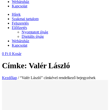
Webáruház
Kapcsolat
Hírek
Szakmai tartalom
Felszerelés
Előfizetés
Nyomtatott újság
Digitális újság
Webáruház
Kapcsolat
0
Ft
0
Kosár
Címke: Valér László
Kezdőlap
/ “Valér László” címkével rendelkező bejegyzések