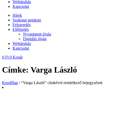
Webáruház
Kapcsolat
Hírek
Szakmai tartalom
Felszerelés
Előfizetés
Nyomtatott újság
Digitális újság
Webáruház
Kapcsolat
0
Ft
0
Kosár
Címke: Varga László
Kezdőlap
/ “Varga László” címkével rendelkező bejegyzések