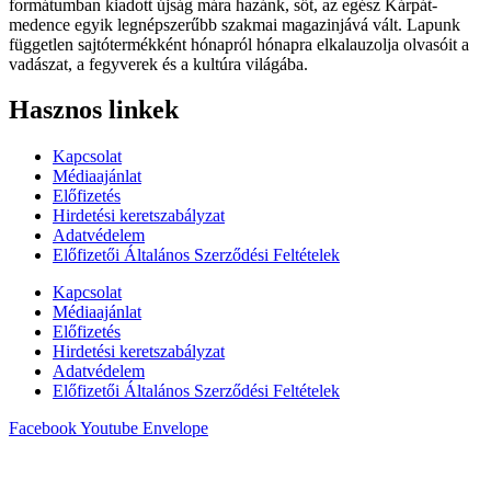
formátumban kiadott újság mára hazánk, sőt, az egész Kárpát-
medence egyik legnépszerűbb szakmai magazinjává vált. Lapunk
független sajtótermékként hónapról hónapra elkalauzolja olvasóit a
vadászat, a fegyverek és a kultúra világába.
Hasznos linkek
Kapcsolat
Médiaajánlat
Előfizetés
Hirdetési keretszabályzat
Adatvédelem
Előfizetői Általános Szerződési Feltételek
Kapcsolat
Médiaajánlat
Előfizetés
Hirdetési keretszabályzat
Adatvédelem
Előfizetői Általános Szerződési Feltételek
Facebook
Youtube
Envelope