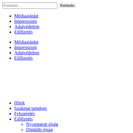
Ugrás
Keresés:
a
tartalomhoz
Médiaajánlat
Impresszum
Adatvédelem
Előfizetés
Médiaajánlat
Impresszum
Adatvédelem
Előfizetés
Hírek
Szakmai tartalom
Felszerelés
Előfizetés
Nyomtatott újság
Digitális újság