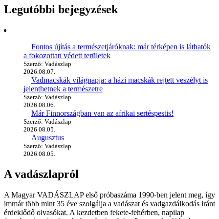
Legutóbbi bejegyzések
Fontos újítás a természetjáróknak: már térképen is láthatók
a fokozottan védett területek
Szerző: Vadászlap
2026.08.07.
Vadmacskák világnapja: a házi macskák rejtett veszélyt is
jelenthetnek a természetre
Szerző: Vadászlap
2026.08.06.
Már Finnországban van az afrikai sertéspestis!
Szerző: Vadászlap
2026.08.05.
Augusztus
Szerző: Vadászlap
2026.08.05.
A vadászlapról
A Magyar VADÁSZLAP első próbaszáma 1990-ben jelent meg, így
immár több mint 35 éve szolgálja a vadászat és vadgazdálkodás iránt
érdeklődő olvasókat. A kezdetben fekete-fehérben, napilap