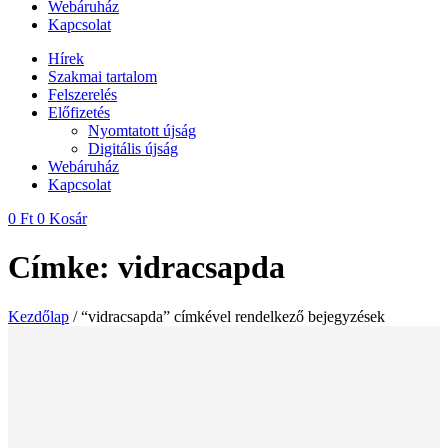
Webáruház
Kapcsolat
Hírek
Szakmai tartalom
Felszerelés
Előfizetés
Nyomtatott újság
Digitális újság
Webáruház
Kapcsolat
0
Ft
0
Kosár
Címke: vidracsapda
Kezdőlap
/ “vidracsapda” címkével rendelkező bejegyzések