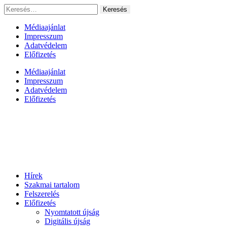
Ugrás
Keresés:
a
tartalomhoz
Médiaajánlat
Impresszum
Adatvédelem
Előfizetés
Médiaajánlat
Impresszum
Adatvédelem
Előfizetés
Hírek
Szakmai tartalom
Felszerelés
Előfizetés
Nyomtatott újság
Digitális újság