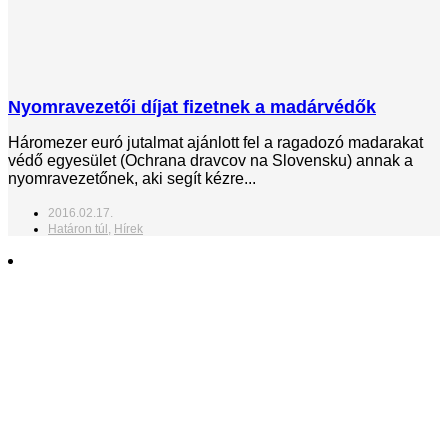
Nyomravezetői díjat fizetnek a madárvédők
Háromezer euró jutalmat ajánlott fel a ragadozó madarakat
védő egyesület (Ochrana dravcov na Slovensku) annak a
nyomravezetőnek, aki segít kézre...
2016.02.17.
Határon túl
,
Hírek