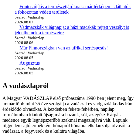
Fontos újítás a természetjáróknak: már térképen is láthatók
a fokozottan védett területek
Szerző: Vadászlap
2026.08.07.
Vadmacskák világnapja: a házi macskák rejtett veszélyt is
jelenthetnek a természetre
Szerző: Vadászlap
2026.08.06.
Már Finnországban van az afrikai sertéspestis!
Szerző: Vadászlap
2026.08.05.
Augusztus
Szerző: Vadászlap
2026.08.05.
A vadászlapról
A Magyar VADÁSZLAP első próbaszáma 1990-ben jelent meg, így
immár több mint 35 éve szolgálja a vadászat és vadgazdálkodás iránt
érdeklődő olvasókat. A kezdetben fekete-fehérben, napilap
formátumban kiadott újság mára hazánk, sőt, az egész Kárpát-
medence egyik legnépszerűbb szakmai magazinjává vált. Lapunk
független sajtótermékként hónapról hónapra elkalauzolja olvasóit a
vadászat, a fegyverek és a kultúra világába.