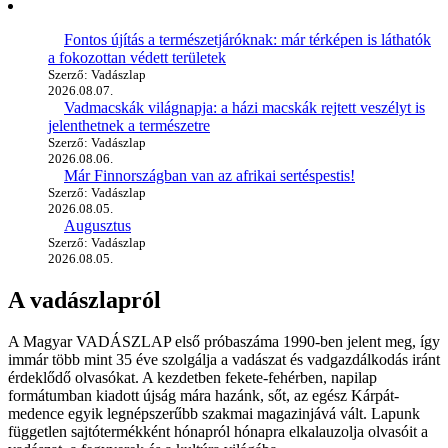
Fontos újítás a természetjáróknak: már térképen is láthatók
a fokozottan védett területek
Szerző: Vadászlap
2026.08.07.
Vadmacskák világnapja: a házi macskák rejtett veszélyt is
jelenthetnek a természetre
Szerző: Vadászlap
2026.08.06.
Már Finnországban van az afrikai sertéspestis!
Szerző: Vadászlap
2026.08.05.
Augusztus
Szerző: Vadászlap
2026.08.05.
A vadászlapról
A Magyar VADÁSZLAP első próbaszáma 1990-ben jelent meg, így
immár több mint 35 éve szolgálja a vadászat és vadgazdálkodás iránt
érdeklődő olvasókat. A kezdetben fekete-fehérben, napilap
formátumban kiadott újság mára hazánk, sőt, az egész Kárpát-
medence egyik legnépszerűbb szakmai magazinjává vált. Lapunk
független sajtótermékként hónapról hónapra elkalauzolja olvasóit a