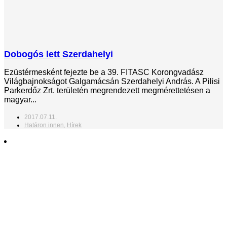
Dobogós lett Szerdahelyi
Ezüstérmesként fejezte be a 39. FITASC Korongvadász
Világbajnokságot Galgamácsán Szerdahelyi András. A Pilisi
Parkerdőz Zrt. területén megrendezett megmérettetésen a
magyar...
2017.07.11.
Határon innen
,
Hírek