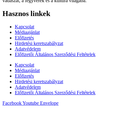
vadászat, a fegyverek és a kultúra világába.
Hasznos linkek
Kapcsolat
Médiaajánlat
Előfizetés
Hirdetési keretszabályzat
Adatvédelem
Előfizetői Általános Szerződési Feltételek
Kapcsolat
Médiaajánlat
Előfizetés
Hirdetési keretszabályzat
Adatvédelem
Előfizetői Általános Szerződési Feltételek
Facebook
Youtube
Envelope