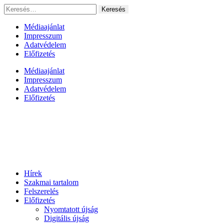
Ugrás
Keresés:
a
tartalomhoz
Médiaajánlat
Impresszum
Adatvédelem
Előfizetés
Médiaajánlat
Impresszum
Adatvédelem
Előfizetés
Hírek
Szakmai tartalom
Felszerelés
Előfizetés
Nyomtatott újság
Digitális újság